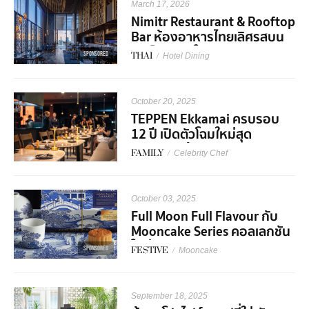
March 17, 2026
Nimitr Restaurant & Rooftop
Bar ห้องอาหารไทยเลิศรสบน
รูฟท็อปบาร์ใจกลางเมือง
SPONSORED
THAI
/
Hotel Dining
October 20, 2025
TEPPEN Ekkamai ครบรอบ
12 ปี เปิดตัวโฉมใหม่สุด
พรีเมียมพร้อม Collaboration
FAMILY
/
Celebrity Chef
สุดเอ็กซ์คลูซีฟ!
October 03, 2025
Full Moon Full Flavour กับ
Mooncake Series คอลเลกชัน
ใหม่จาก S&P
SPONSORED
FESTIVE
/
Mooncake
September 18, 2025