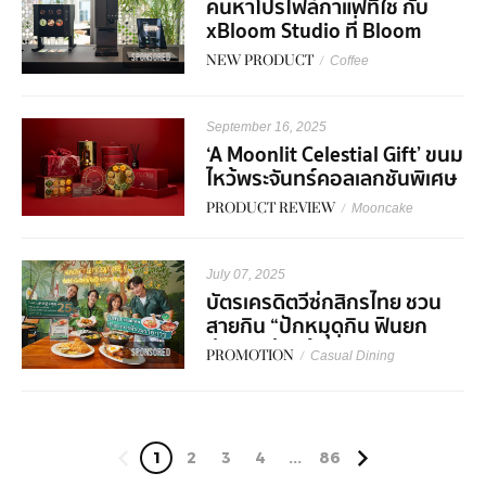
ค้นหาโปรไฟล์กาแฟที่ใช่ กับ
xBloom Studio ที่ Bloom
Experience Store Central
SPONSORED
NEW PRODUCT
/
Coffee
World
September 16, 2025
‘A Moonlit Celestial Gift’ ขนม
ไหว้พระจันทร์คอลเลกชันพิเศษ
จาก Royal Osha ฉลอง
PRODUCT REVIEW
/
Mooncake
เทศกาลประจำปีนี้ให้พิเศษกว่าที่
เคย
July 07, 2025
บัตรเครดิตวีซ่กสิกรไทย ชวน
สายกิน “ปักหมุดกิน ฟินยก
ย่าน” อร่อยคุ้มที่อารีย์ -
SPONSORED
PROMOTION
/
Casual Dining
ทรงวาด พร้อมโปรพิเศษ
1
2
3
4
...
86