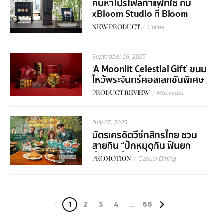
ค้นหาโปรไฟล์กาแฟที่ใช่ กับ
xBloom Studio ที่ Bloom
Experience Store Central
SPONSORED
NEW PRODUCT
/
Coffee
World
September 16, 2025
‘A Moonlit Celestial Gift’ ขนม
ไหว้พระจันทร์คอลเลกชันพิเศษ
จาก Royal Osha ฉลอง
PRODUCT REVIEW
/
Mooncake
เทศกาลประจำปีนี้ให้พิเศษกว่าที่
เคย
July 07, 2025
บัตรเครดิตวีซ่กสิกรไทย ชวน
สายกิน “ปักหมุดกิน ฟินยก
ย่าน” อร่อยคุ้มที่อารีย์ -
SPONSORED
PROMOTION
/
Casual Dining
ทรงวาด พร้อมโปรพิเศษ
1
2
3
4
...
86