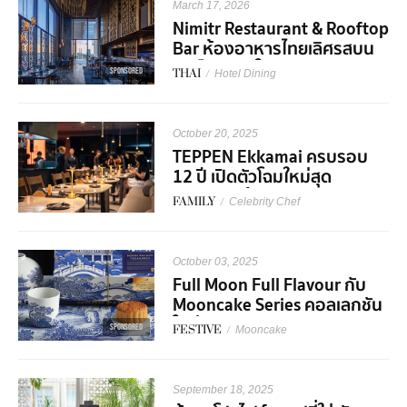
March 17, 2026
Nimitr Restaurant & Rooftop
Bar ห้องอาหารไทยเลิศรสบน
รูฟท็อปบาร์ใจกลางเมือง
SPONSORED
THAI
/
Hotel Dining
October 20, 2025
TEPPEN Ekkamai ครบรอบ
12 ปี เปิดตัวโฉมใหม่สุด
พรีเมียมพร้อม Collaboration
FAMILY
/
Celebrity Chef
สุดเอ็กซ์คลูซีฟ!
October 03, 2025
Full Moon Full Flavour กับ
Mooncake Series คอลเลกชัน
ใหม่จาก S&P
SPONSORED
FESTIVE
/
Mooncake
September 18, 2025