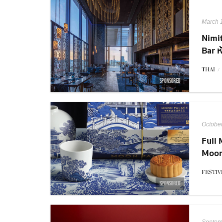
March 
Nimi
Bar 
รูฟท็
THAI
/
SPONSORED
Octobe
Full 
Moon
ใหม่
FESTIV
SPONSORED