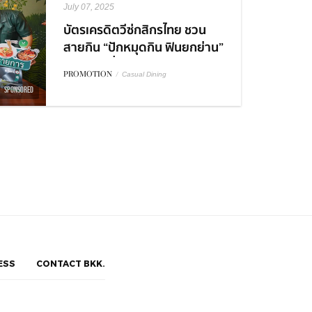
July 07, 2025
บัตรเครดิตวีซ่กสิกรไทย ชวน
สายกิน “ปักหมุดกิน ฟินยกย่าน”
อร่อยคุ้มที่อารีย์ - ทรงวาด
PROMOTION
/
Casual Dining
พร้อมโปรพิเศษ
SPONSORED
ESS
CONTACT BKK.