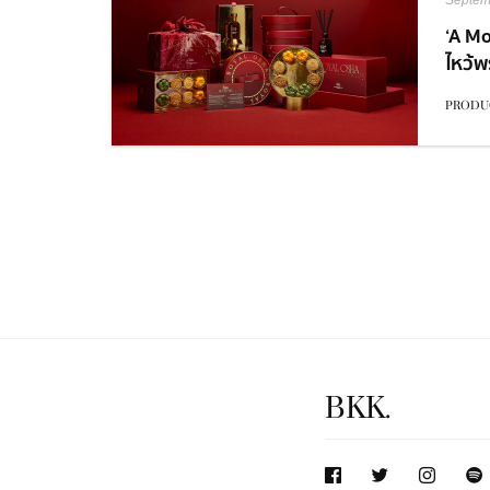
Septem
‘A Mo
ไหว้พ
จาก 
PRODU
ประจำป
BKK.