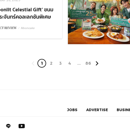
ber 16, 2025
onlit Celestial Gift’ ขนม
ระจันทร์คอลเลกชันพิเศษ
Royal Osha ฉลองเทศกาล
CT REVIEW
/
Mooncake
ีนี้ให้พิเศษกว่าที่เคย
1
2
3
4
...
86
JOBS
ADVERTISE
BUSIN