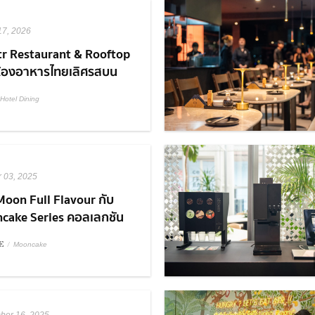
17, 2026
tr Restaurant & Rooftop
ห้องอาหารไทยเลิศรสบน
อปบาร์ใจกลางเมือง
Hotel Dining
r 03, 2025
Moon Full Flavour กับ
cake Series คอลเลกชัน
จาก S&P
E
/
Mooncake