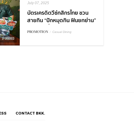
July 07, 2025
บัตรเครดิตวีซ่กสิกรไทย ชวน
สายกิน “ปักหมุดกิน ฟินยกย่าน”
อร่อยคุ้มที่อารีย์ - ทรงวาด
PROMOTION
/
Casual Dining
พร้อมโปรพิเศษ
SPONSORED
ESS
CONTACT BKK.