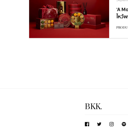
Septem
‘A Mo
ไหว้พ
จาก 
PRODU
ประจำป
BKK.