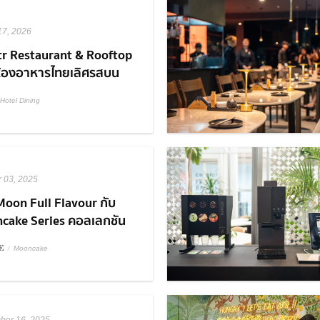
17, 2026
tr Restaurant & Rooftop
ห้องอาหารไทยเลิศรสบน
อปบาร์ใจกลางเมือง
Hotel Dining
r 03, 2025
Moon Full Flavour กับ
cake Series คอลเลกชัน
จาก S&P
E
/
Mooncake