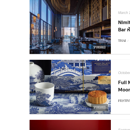
March 
Nimi
Bar 
รูฟท็
THAI
/
SPONSORED
Octobe
Full 
Moon
ใหม่
FESTIV
SPONSORED