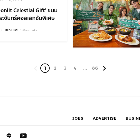
ber 16, 2025
onlit Celestial Gift’ ขนม
ระจันทร์คอลเลกชันพิเศษ
Royal Osha ฉลองเทศกาล
CT REVIEW
/
Mooncake
ีนี้ให้พิเศษกว่าที่เคย
1
2
3
4
...
86
JOBS
ADVERTISE
BUSIN