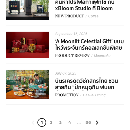
ค้นหาโปรไฟล์กาแฟที่ใช่ กับ
xBloom Studio ที่ Bloom
Experience Store Central
SPONSORED
NEW PRODUCT
/
Coffee
World
September 16, 2025
‘A Moonlit Celestial Gift’ ขนม
ไหว้พระจันทร์คอลเลกชันพิเศษ
จาก Royal Osha ฉลอง
PRODUCT REVIEW
/
Mooncake
เทศกาลประจำปีนี้ให้พิเศษกว่าที่
เคย
July 07, 2025
บัตรเครดิตวีซ่กสิกรไทย ชวน
สายกิน “ปักหมุดกิน ฟินยก
ย่าน” อร่อยคุ้มที่อารีย์ -
SPONSORED
PROMOTION
/
Casual Dining
ทรงวาด พร้อมโปรพิเศษ
1
2
3
4
...
86