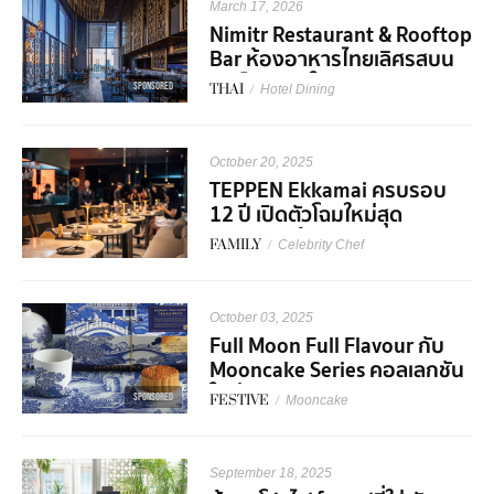
March 17, 2026
Nimitr Restaurant & Rooftop
Bar ห้องอาหารไทยเลิศรสบน
รูฟท็อปบาร์ใจกลางเมือง
SPONSORED
THAI
/
Hotel Dining
October 20, 2025
TEPPEN Ekkamai ครบรอบ
12 ปี เปิดตัวโฉมใหม่สุด
พรีเมียมพร้อม Collaboration
FAMILY
/
Celebrity Chef
สุดเอ็กซ์คลูซีฟ!
October 03, 2025
Full Moon Full Flavour กับ
Mooncake Series คอลเลกชัน
ใหม่จาก S&P
SPONSORED
FESTIVE
/
Mooncake
September 18, 2025