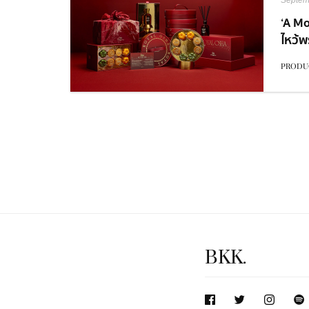
Septem
‘A Mo
ไหว้พ
จาก 
PRODU
ประจำป
BKK.