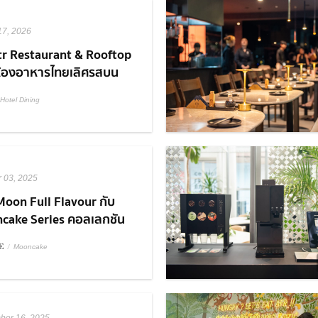
17, 2026
tr Restaurant & Rooftop
ห้องอาหารไทยเลิศรสบน
อปบาร์ใจกลางเมือง
Hotel Dining
r 03, 2025
Moon Full Flavour กับ
cake Series คอลเลกชัน
จาก S&P
E
/
Mooncake