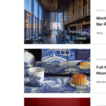
March 
Nimi
Bar 
รูฟท็
THAI
/
SPONSORED
Octobe
Full 
Moon
ใหม่
FESTIV
SPONSORED