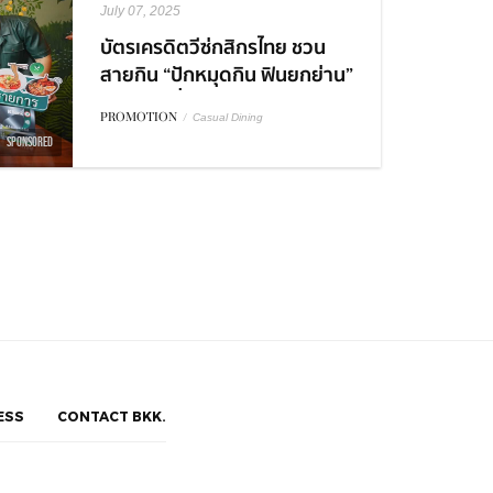
July 07, 2025
บัตรเครดิตวีซ่กสิกรไทย ชวน
สายกิน “ปักหมุดกิน ฟินยกย่าน”
อร่อยคุ้มที่อารีย์ - ทรงวาด
PROMOTION
/
Casual Dining
พร้อมโปรพิเศษ
SPONSORED
ESS
CONTACT BKK.