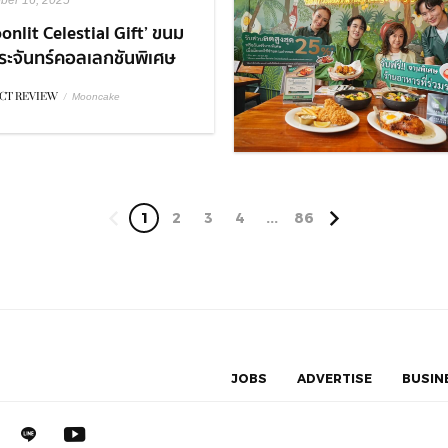
ber 16, 2025
onlit Celestial Gift’ ขนม
ระจันทร์คอลเลกชันพิเศษ
Royal Osha ฉลองเทศกาล
CT REVIEW
/
Mooncake
ีนี้ให้พิเศษกว่าที่เคย
1
2
3
4
...
86
JOBS
ADVERTISE
BUSIN