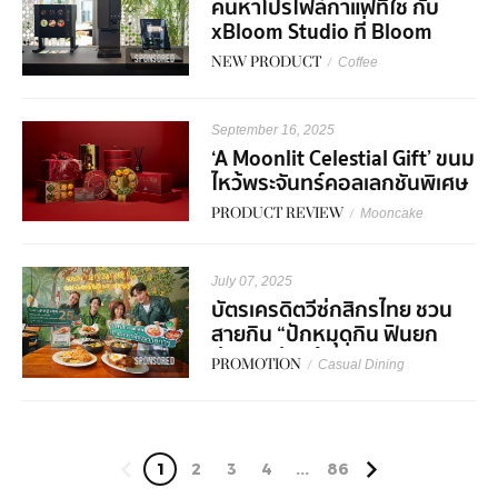
ค้นหาโปรไฟล์กาแฟที่ใช่ กับ
xBloom Studio ที่ Bloom
Experience Store Central
SPONSORED
NEW PRODUCT
/
Coffee
World
September 16, 2025
‘A Moonlit Celestial Gift’ ขนม
ไหว้พระจันทร์คอลเลกชันพิเศษ
จาก Royal Osha ฉลอง
PRODUCT REVIEW
/
Mooncake
เทศกาลประจำปีนี้ให้พิเศษกว่าที่
เคย
July 07, 2025
บัตรเครดิตวีซ่กสิกรไทย ชวน
สายกิน “ปักหมุดกิน ฟินยก
ย่าน” อร่อยคุ้มที่อารีย์ -
SPONSORED
PROMOTION
/
Casual Dining
ทรงวาด พร้อมโปรพิเศษ
1
2
3
4
...
86