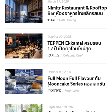
March 17, 2026
Nimitr Restaurant & Rooftop
Bar ห้องอาหารไทยเลิศรสบน
รูฟท็อปบาร์ใจกลางเมือง
SPONSORED
THAI
/
Hotel Dining
October 20, 2025
TEPPEN Ekkamai ครบรอบ
12 ปี เปิดตัวโฉมใหม่สุด
พรีเมียมพร้อม Collaboration
FAMILY
/
Celebrity Chef
สุดเอ็กซ์คลูซีฟ!
October 03, 2025
Full Moon Full Flavour กับ
Mooncake Series คอลเลกชัน
ใหม่จาก S&P
SPONSORED
FESTIVE
/
Mooncake
September 18, 2025