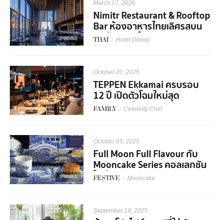
March 17, 2026
Nimitr Restaurant & Rooftop
Bar ห้องอาหารไทยเลิศรสบน
รูฟท็อปบาร์ใจกลางเมือง
SPONSORED
THAI
/
Hotel Dining
October 20, 2025
TEPPEN Ekkamai ครบรอบ
12 ปี เปิดตัวโฉมใหม่สุด
พรีเมียมพร้อม Collaboration
FAMILY
/
Celebrity Chef
สุดเอ็กซ์คลูซีฟ!
October 03, 2025
Full Moon Full Flavour กับ
Mooncake Series คอลเลกชัน
ใหม่จาก S&P
SPONSORED
FESTIVE
/
Mooncake
September 18, 2025