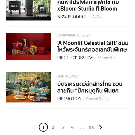
ค้นหาโปรไฟล์กาแฟที่ใช่ กับ
xBloom Studio ที่ Bloom
Experience Store Central
SPONSORED
NEW PRODUCT
/
Coffee
World
September 16, 2025
‘A Moonlit Celestial Gift’ ขนม
ไหว้พระจันทร์คอลเลกชันพิเศษ
จาก Royal Osha ฉลอง
PRODUCT REVIEW
/
Mooncake
เทศกาลประจำปีนี้ให้พิเศษกว่าที่
เคย
July 07, 2025
บัตรเครดิตวีซ่กสิกรไทย ชวน
สายกิน “ปักหมุดกิน ฟินยก
ย่าน” อร่อยคุ้มที่อารีย์ -
SPONSORED
PROMOTION
/
Casual Dining
ทรงวาด พร้อมโปรพิเศษ
1
2
3
4
...
86