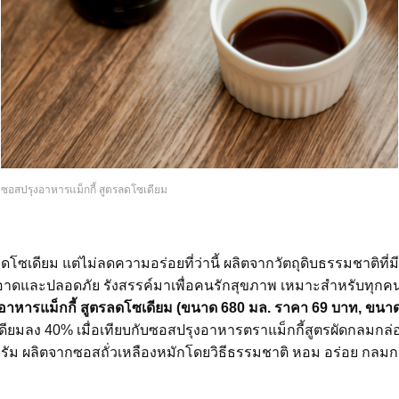
ซอสปรุงอาหารแม็กกี้ สูตรลดโซเดียม
ลดโซเดียม แต่ไม่ลดความอร่อยที่ว่านี้ ผลิตจากวัตถุดิบธรรมชาติที่
อาดและปลอดภัย รังสรรค์มาเพื่อคนรักสุขภาพ เหมาะสำหรับทุก
อาหารแม็กกี้ สูตรลดโซเดียม (ขนาด 680 มล. ราคา 69 บาท, ขนา
ดียมลง 40% เมื่อเทียบกับซอสปรุงอาหารตราแม็กกี้สูตรผัดกลมกล่
 กรัม ผลิตจากซอสถั่วเหลืองหมักโดยวิธีธรรมชาติ หอม อร่อย กลมกล