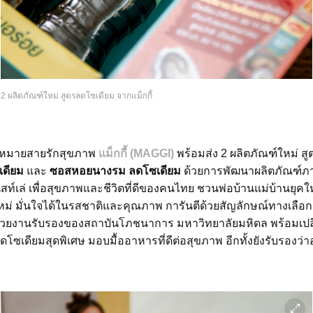
2 ผลิตภัณฑ์ใหม่ สูตรลดโซเดียม จากแม็กกี้
ป้าหมายสายรักสุขภาพ
แม็กกี้ (MAGGI)
พร้อมส่ง 2 ผลิตภัณฑ์ใหม่ ส
เดียม
และ
ซอสหอยนางรม ลดโซเดียม
ด้วยการพัฒนาผลิตภัณฑ์ภาย
สท์เล่ เพื่อสุขภาพและชีวิตที่ดีของคนไทย ชวนพ่อบ้านแม่บ้านยุคให
หม่ มั่นใจได้ในรสชาติและคุณภาพ การันตีด้วยสัญลักษณ์ทางเลือกเ
่วยงานรับรองของสถาบันโภชนาการ มหาวิทยาลัยมหิดล พร้อมเปล
โซเดียมสุดพิเศษ มอบมื้ออาหารที่ดีต่อสุขภาพ อีกทั้งยังรับรองว่าอ