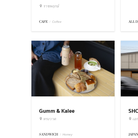
ราชพฤกษ์
ALL 
CAFE
/
Coffee
Gumm & Kalee
SH
ทรงวาด
เอก
SANDWICH
/
JAPA
Homey