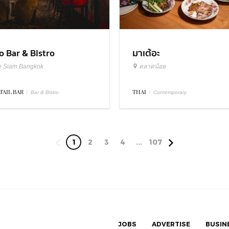
มาเต้อะ
o Bar & Bistro
ตลาดน้อย
e Siam Bangkok
THAI
/
TAIL BAR
/
Contemporary
Bar & Bistro
1
2
3
4
...
107
JOBS
ADVERTISE
BUSIN