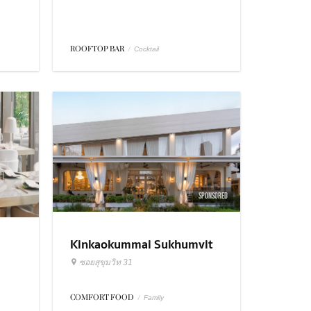
ROOFTOP BAR
/
Cocktail
SPONSORED
Kinkaokummai Sukhumvit
31
ซอยสุขุมวิท 31
COMFORT FOOD
/
Family