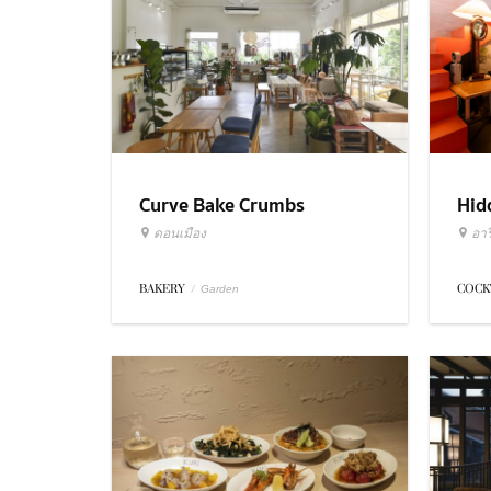
Curve Bake Crumbs
Hid
ดอนเมือง
อารี
BAKERY
/
COCK
Garden