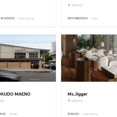
หลังสวน
DAY DINING
/
PET FRIENDLY
/
Hotel Dining
Cafe
OKUDO MAENO
Ms.Jigger
มัย
หลังสวน
NESE
/
ITALIAN
/
Family
Hotel Dining