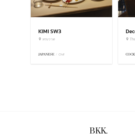
KIMI SW3
Dec
ทรงวาด
Th
JAPANESE
/
COCK
Chill
BKK.