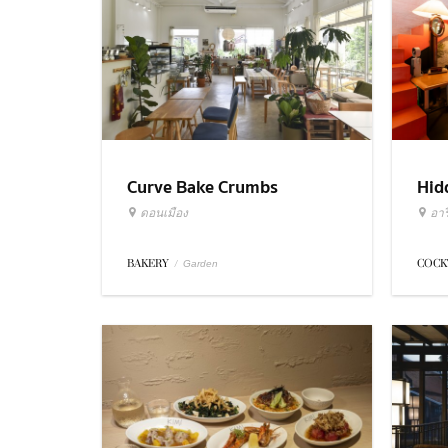
Curve Bake Crumbs
Hid
ดอนเมือง
อารี
BAKERY
/
COCK
Garden