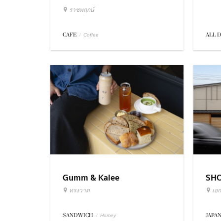
ราชพฤกษ์
ALL 
CAFE
/
Coffee
Gumm & Kalee
SH
ทรงวาด
เอก
SANDWICH
/
JAPA
Homey