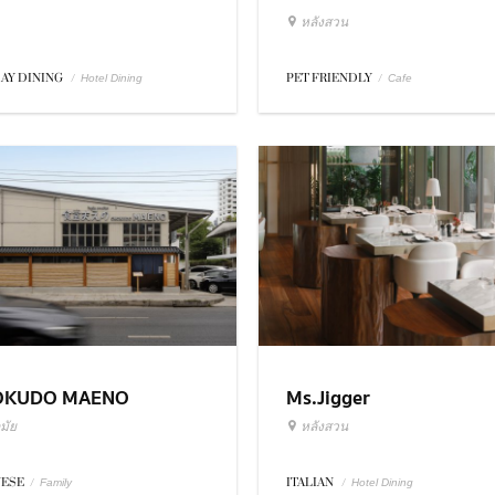
หลังสวน
DAY DINING
/
PET FRIENDLY
/
Hotel Dining
Cafe
OKUDO MAENO
Ms.Jigger
มัย
หลังสวน
NESE
/
ITALIAN
/
Family
Hotel Dining