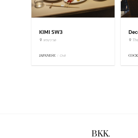
KIMI SW3
Dec
ทรงวาด
Th
JAPANESE
/
COCK
Chill
BKK.