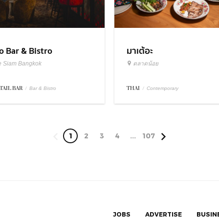
มาเต้อะ
o Bar & Bistro
ตลาดน้อย
e Siam Bangkok
THAI
/
TAIL BAR
/
Contemporary
Bar & Bistro
1
2
3
4
...
107
JOBS
ADVERTISE
BUSIN