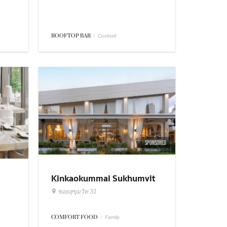
ROOFTOP BAR
/
Cocktail
SPONSORED
Kinkaokummai Sukhumvit
31
ซอยสุขุมวิท 31
COMFORT FOOD
/
Family