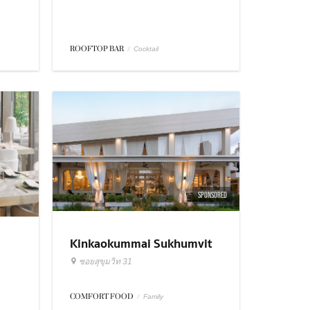
ROOFTOP BAR
/
Cocktail
SPONSORED
Kinkaokummai Sukhumvit
31
ซอยสุขุมวิท 31
COMFORT FOOD
/
Family