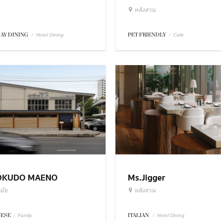
หลังสวน
DAY DINING
/
PET FRIENDLY
/
Hotel Dining
Cafe
OKUDO MAENO
Ms.Jigger
มัย
หลังสวน
NESE
/
ITALIAN
/
Family
Hotel Dining