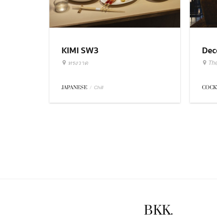
KIMI SW3
Dec
ทรงวาด
Th
JAPANESE
/
COCK
Chill
BKK.