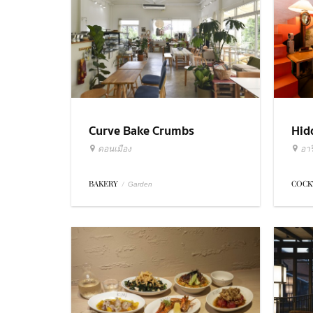
Curve Bake Crumbs
Hid
ดอนเมือง
อารี
BAKERY
/
COCK
Garden