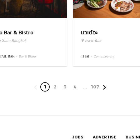
มาเต้อะ
o Bar & Bistro
ตลาดน้อย
e Siam Bangkok
THAI
/
TAIL BAR
/
Contemporary
Bar & Bistro
1
2
3
4
...
107
JOBS
ADVERTISE
BUSIN