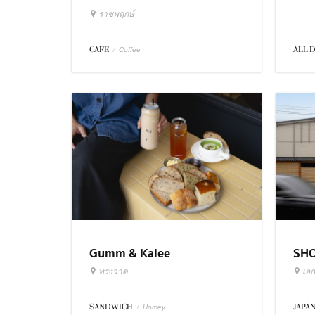
ราชพฤกษ์
ALL 
CAFE
/
Coffee
Gumm & Kalee
SH
ทรงวาด
เอก
SANDWICH
/
JAPA
Homey