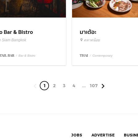
มาเต้อะ
o Bar & Bistro
ตลาดน้อย
e Siam Bangkok
THAI
/
TAIL BAR
/
Contemporary
Bar & Bistro
1
2
3
4
...
107
JOBS
ADVERTISE
BUSIN