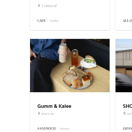
ราชพฤกษ์
ALL 
CAFE
/
Coffee
Gumm & Kalee
SH
ทรงวาด
เอก
SANDWICH
/
JAPA
Homey