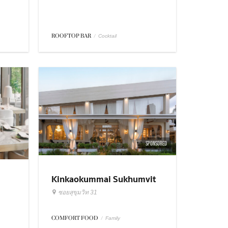
ROOFTOP BAR
/
Cocktail
SPONSORED
Kinkaokummai Sukhumvit
31
ซอยสุขุมวิท 31
COMFORT FOOD
/
Family