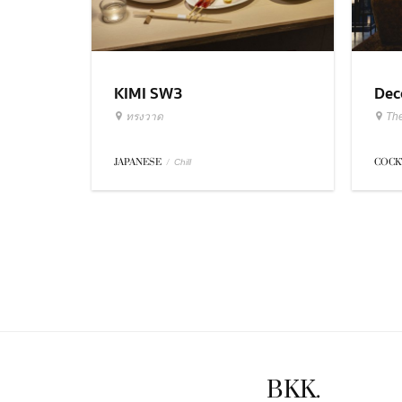
KIMI SW3
Dec
ทรงวาด
Th
JAPANESE
/
COCK
Chill
BKK.