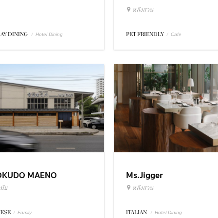
หลังสวน
DAY DINING
/
PET FRIENDLY
/
Hotel Dining
Cafe
OKUDO MAENO
Ms.Jigger
มัย
หลังสวน
NESE
/
ITALIAN
/
Family
Hotel Dining