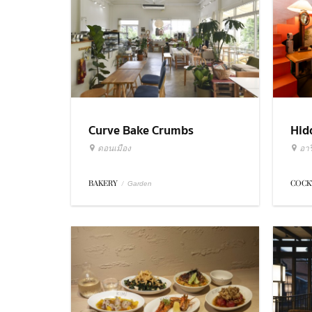
Curve Bake Crumbs
Hid
ดอนเมือง
อารี
BAKERY
/
COCK
Garden