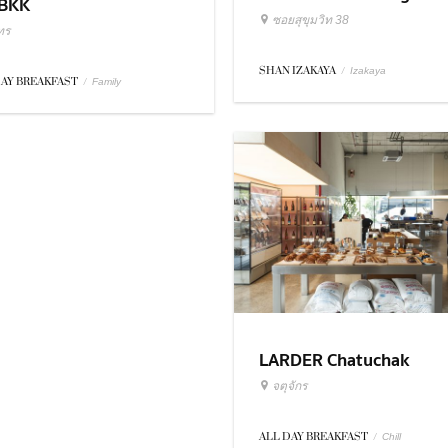
BKK
ซอยสุขุมวิท 38
ทร
SHAN IZAKAYA
/
Izakaya
DAY BREAKFAST
/
Family
LARDER Chatuchak
จตุจักร
ALL DAY BREAKFAST
/
Chill