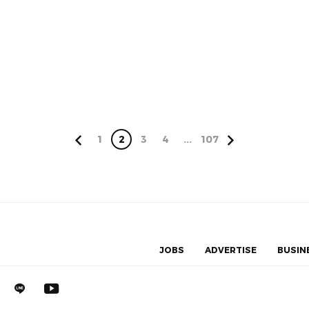
1
2
3
4
...
107
JOBS
ADVERTISE
BUSIN