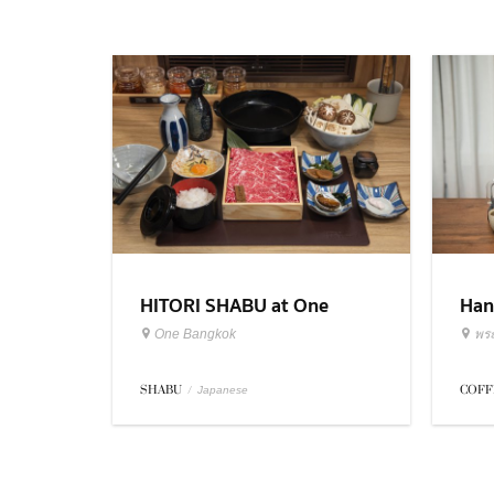
HITORI SHABU at One
Han
Bangkok
Roa
One Bangkok
พร
SHABU
/
COFF
Japanese