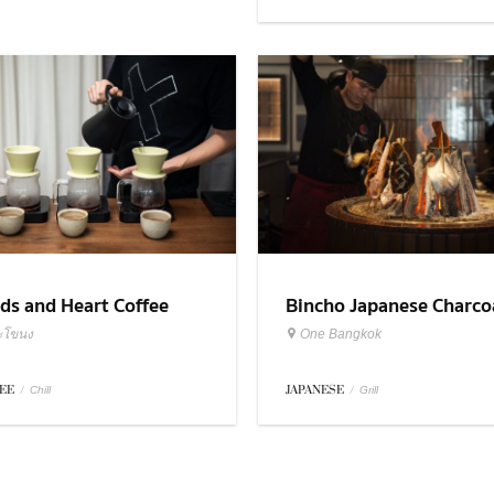
ds and Heart Coffee
Bincho Japanese Charco
sters
Grilled
ะโขนง
One Bangkok
EE
/
JAPANESE
/
Chill
Grill