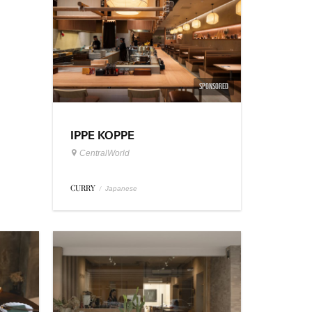
SPONSORED
IPPE KOPPE
CentralWorld
CURRY
/
Japanese