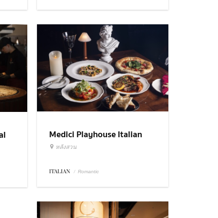
Medici Playhouse Italian
al
Restaurant & Bar Bangkok
หลังสวน
ITALIAN
/
Romantic