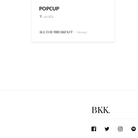
POPCUP
เอกมัย
ALL DAY BREAKFAST
/
Homey
BKK.