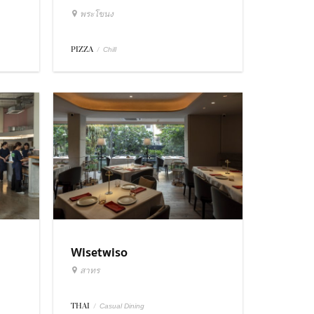
พระโขนง
PIZZA
/
Chill
Wisetwiso
สาทร
THAI
/
Casual Dining