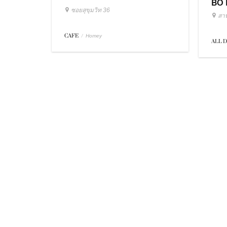
BO 
ซอยสุขุมวิท 36
สา
CAFE
/
Homey
ALL 