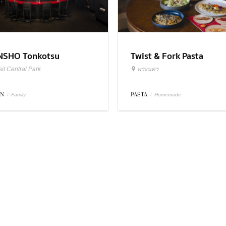
SHO Tonkotsu
Twist & Fork Pasta
it Central Park
พระนคร
EN
/
PASTA
/
Family
Homemade