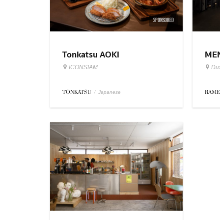
SPONSORED
Tonkatsu AOKI
MEN
ICONSIAM
Dus
TONKATSU
/
RAM
Japanese