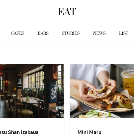
EAT
CAFES
BARS
STORIES
NEWS
LIST
su Shan Izakaya
Mini Maru