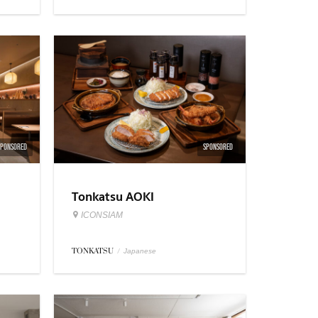
SPONSORED
SPONSORED
Tonkatsu AOKI
ICONSIAM
TONKATSU
/
Japanese