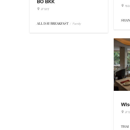
BO BKK
ซอย
สาทร
SHAN
ALL DAY BREAKFAST
/
Family
Wis
สา
THAI