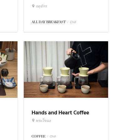
จตุจักร
ALL DAY BREAKFAST
/
Chill
Hands and Heart Coffee
Roasters
พระโขนง
COFFEE
/
Chill