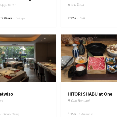
สุขุมวิท 38
พระโขนง
 IZAKAYA
/
PIZZA
/
Izakaya
Chill
etwiso
HITORI SHABU at One
Bangkok
ทร
One Bangkok
/
SHABU
/
Casual Dining
Japanese