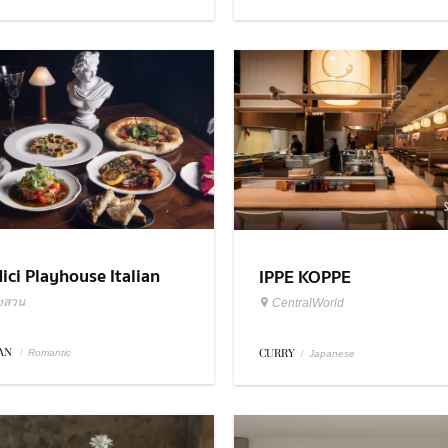
ici Playhouse Italian
IPPE KOPPE
taurant & Bar Bangkok
ังสวน
CentralWorld
IAN
/
CURRY
/
Romantic
Japanese