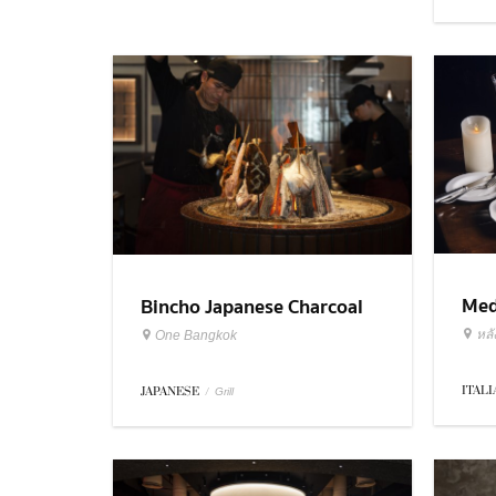
Med
Bincho Japanese Charcoal
Res
Grilled
หล
One Bangkok
ITAL
JAPANESE
/
Grill