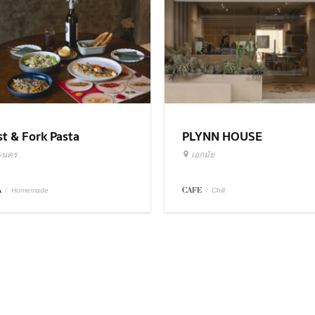
st & Fork Pasta
PLYNN HOUSE
ะนคร
เอกมัย
A
/
CAFE
/
Homemade
Chill