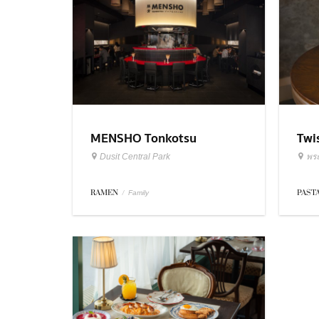
MENSHO Tonkotsu
Twi
Dusit Central Park
พร
RAMEN
/
PAST
Family