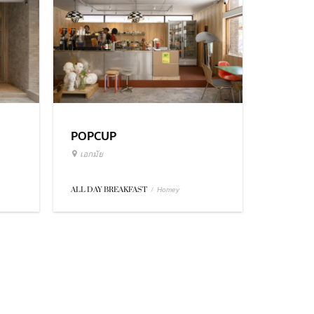
POPCUP
เอกมัย
ALL DAY BREAKFAST
/
Homey