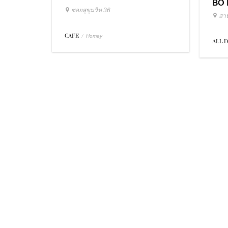
BO 
ซอยสุขุมวิท 36
สา
CAFE
/
Homey
ALL 