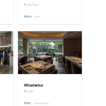
พระโขนง
PIZZA
/
Chill
Wisetwiso
สาทร
THAI
/
Casual Dining