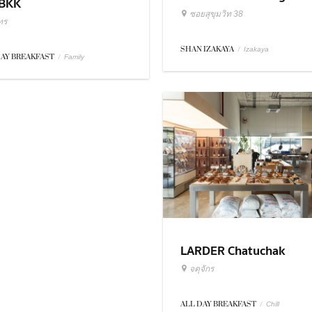
BKK
ซอยสุขุมวิท 38
ทร
SHAN IZAKAYA
/
Izakaya
DAY BREAKFAST
/
Family
LARDER Chatuchak
จตุจักร
ALL DAY BREAKFAST
/
Chill