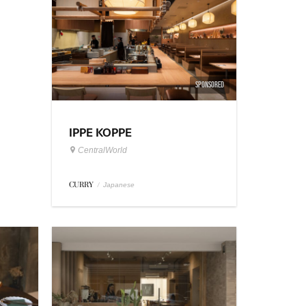
SPONSORED
IPPE KOPPE
CentralWorld
CURRY
/
Japanese