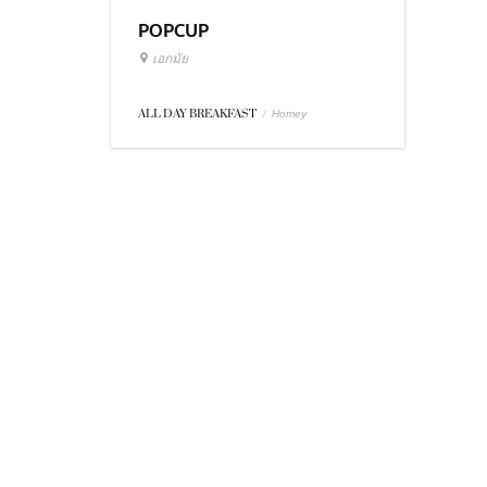
POPCUP
เอกมัย
ALL DAY BREAKFAST
/
Homey
BKK.