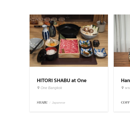
HITORI SHABU at One
Han
Bangkok
Roa
One Bangkok
พร
SHABU
/
COFF
Japanese