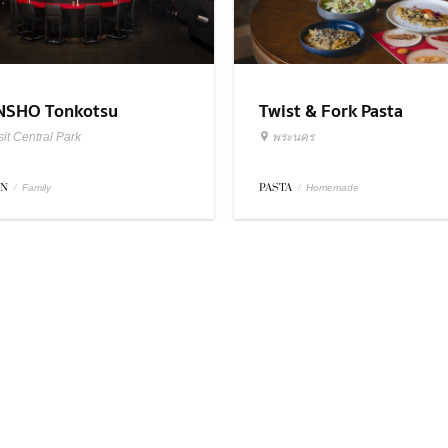
SHO Tonkotsu
Twist & Fork Pasta
it Central Park
พระนคร
EN
/
PASTA
/
Family
Homemade