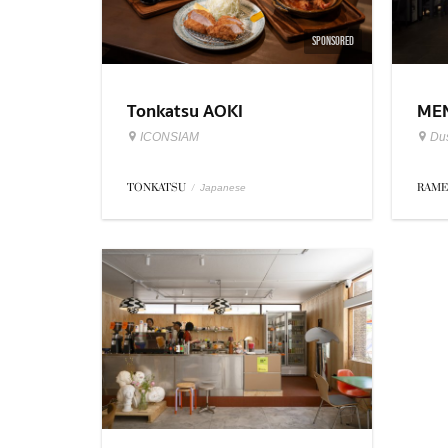
SPONSORED
Tonkatsu AOKI
MEN
ICONSIAM
Dus
TONKATSU
/
RAM
Japanese