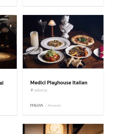
Medici Playhouse Italian
al
Restaurant & Bar Bangkok
หลังสวน
ITALIAN
/
Romantic