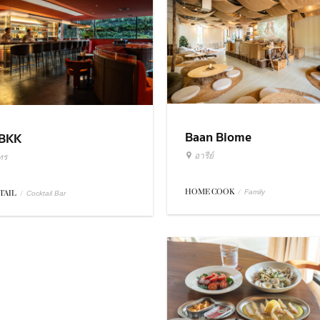
Baan Biome
BKK
อารีย์
ทร
HOME COOK
/
Family
TAIL
/
Cocktail Bar