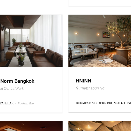
HNINN
 Norm Bangkok
Phetchaburi Rd
it Central Park
BURMESE MODERN BRUNCH & DIN
TAIL BAR
/
Rooftop Bar