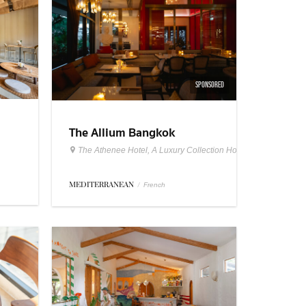
SPONSORED
The Allium Bangkok
The Athenee Hotel, A Luxury Collection Hotel Bangkok
MEDITERRANEAN
/
French