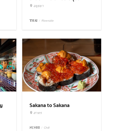
อยุธยา
THAI
/
Riverside
ry
Sakana to Sakana
สาทร
SUSHI
/
Chill