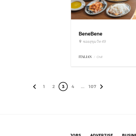
BeneBene
ซอยสุขุมวิท 49
ITALIAN
/
Chill
1
2
3
4
...
107
JOBS
ADVERTISE
BUSIN