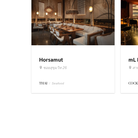
Horsamut
mL 
ซอยสุขุมวิท 26
สา
THAI
/
COCK
Seafood