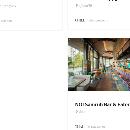
ปุณณวิถี
e Bangkok
CHILL
/
Contemporary
Rooftop
NOI Samrub Bar & Eate
สีลม
THAI
/
All Day Dining