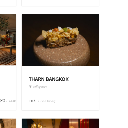
THARN BANGKOK
เจริญนคร
ING
/
THAI
/
Casual Dining
Fine Dining