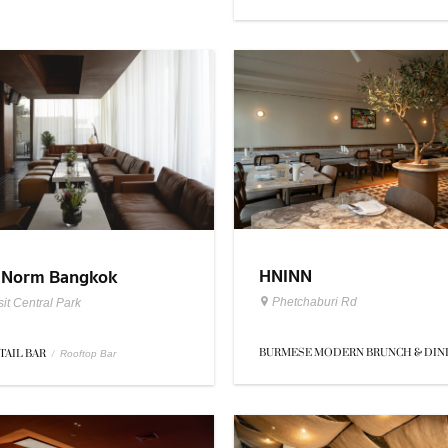
HNINN
 Norm Bangkok
Phetchaburi Rd
it Central Park
BURMESE MODERN BRUNCH & DIN
TAIL BAR
/
Rooftop Bar