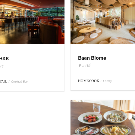
Baan Biome
BKK
อารีย์
ทร
HOME COOK
/
Family
TAIL
/
Cocktail Bar