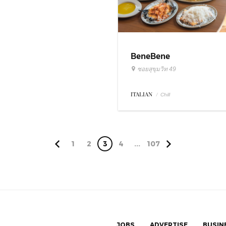
BeneBene
ซอยสุขุมวิท 49
ITALIAN
/
Chill
1
2
3
4
...
107
JOBS
ADVERTISE
BUSIN