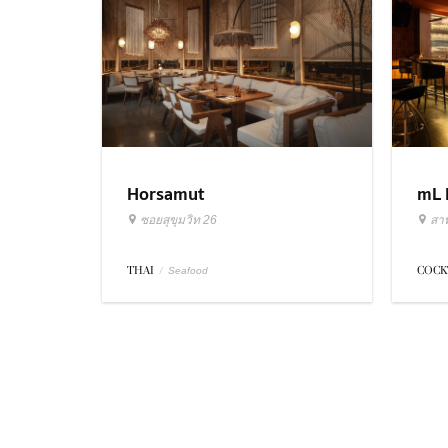
Horsamut
mL 
ซอยสุขุมวิท 26
สา
THAI
/
COCK
Seafood