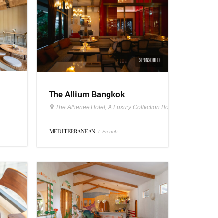
SPONSORED
The Allium Bangkok
The Athenee Hotel, A Luxury Collection Hotel Bangkok
MEDITERRANEAN
/
French