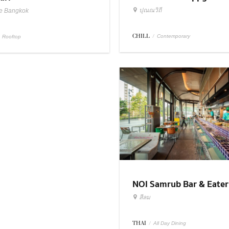
ปุณณวิถี
e Bangkok
CHILL
/
Contemporary
Rooftop
NOI Samrub Bar & Eate
สีลม
THAI
/
All Day Dining