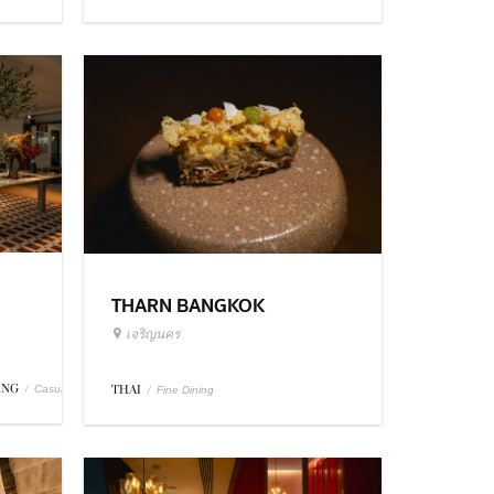
THARN BANGKOK
เจริญนคร
ING
/
THAI
/
Casual Dining
Fine Dining