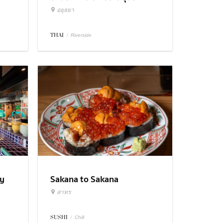
อยุธยา
THAI
/
Riverside
ry
Sakana to Sakana
สาทร
SUSHI
/
Chill