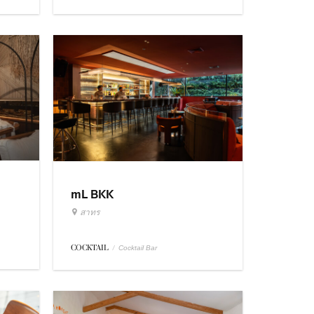
mL BKK
สาทร
COCKTAIL
/
Cocktail Bar