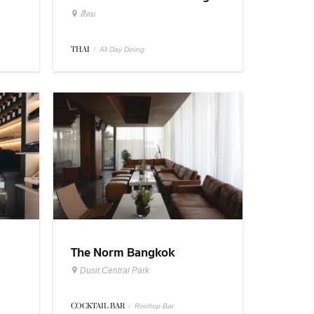
สีลม
THAI
/
All Day Dining
The Norm Bangkok
Dusit Central Park
COCKTAIL BAR
/
Rooftop Bar