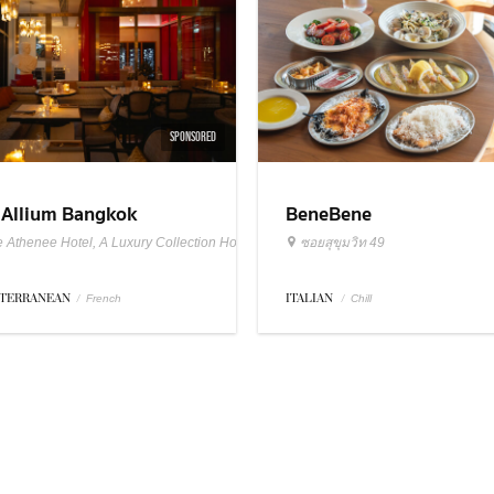
SPONSORED
 Allium Bangkok
BeneBene
 Athenee Hotel, A Luxury Collection Hotel Bangkok
ซอยสุขุมวิท 49
TERRANEAN
/
ITALIAN
/
French
Chill