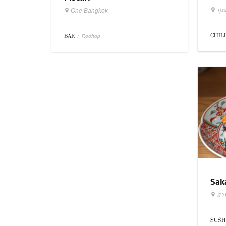
ปุณ
One Bangkok
CHIL
BAR
/
Rooftop
Sak
สา
SUSH