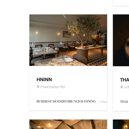
HNINN
TH
Phetchaburi Rd
เจ
BURMESE MODERN BRUNCH & DINING
/
THAI
Casual Dining