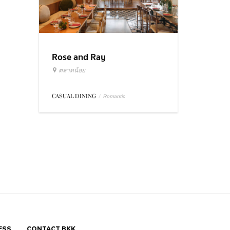
Rose and Ray
ตลาดน้อย
CASUAL DINING
/
Romantic
ESS
CONTACT BKK.