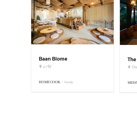
Baan Biome
The
อารีย์
The
HOME COOK
/
Family
MEDI