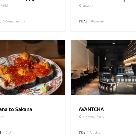
ณวิถี
อยุธยา
L
/
THAI
/
Contemporary
Riverside
ana to Sakana
AVANTCHA
ทร
ซอยสุขุมวิท 51
I
/
TEA
/
Chill
Tea Bar