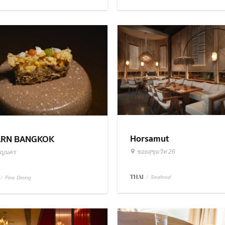
Horsamut
ARN BANGKOK
ซอยสุขุมวิท 26
ริญนคร
THAI
/
/
Seafood
Fine Dining