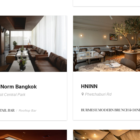
HNINN
 Norm Bangkok
Phetchaburi Rd
it Central Park
BURMESE MODERN BRUNCH & DIN
TAIL BAR
/
Rooftop Bar