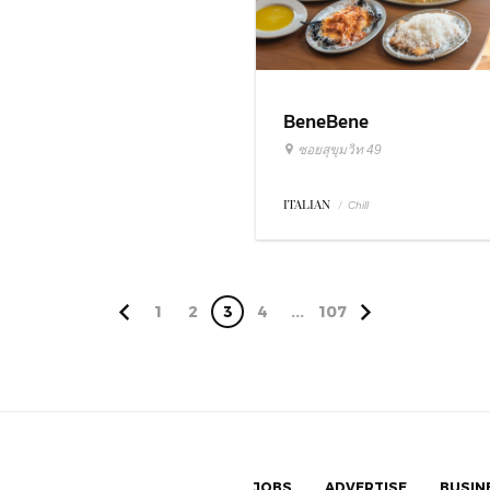
BeneBene
ซอยสุขุมวิท 49
ITALIAN
/
Chill
1
2
3
4
...
107
JOBS
ADVERTISE
BUSIN