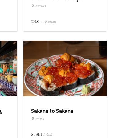
อยุธยา
THAI
/
Riverside
ry
Sakana to Sakana
สาทร
SUSHI
/
Chill