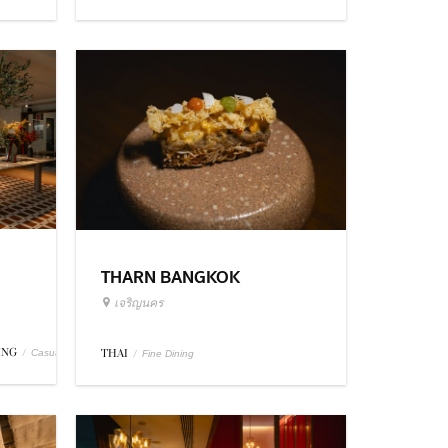
THARN BANGKOK
เจริญนคร
ING
/
THAI
/
Casual Dining
Fine Dining