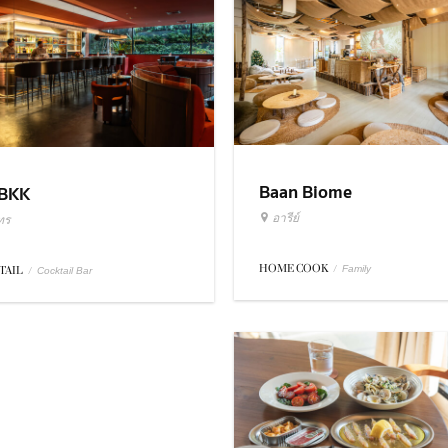
Baan Biome
BKK
อารีย์
ทร
HOME COOK
/
Family
TAIL
/
Cocktail Bar