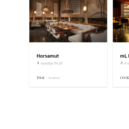
Horsamut
mL 
ซอยสุขุมวิท 26
สา
THAI
/
COCK
Seafood