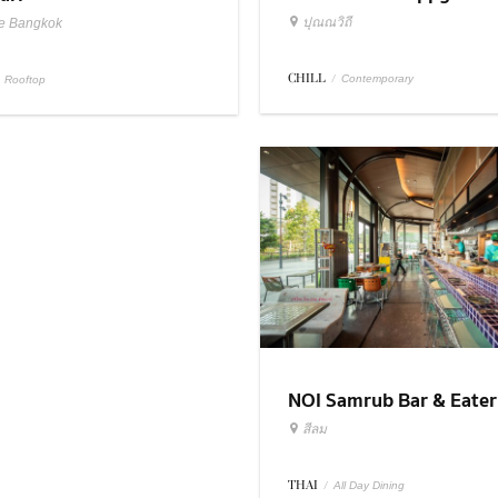
ปุณณวิถี
e Bangkok
CHILL
/
Contemporary
Rooftop
NOI Samrub Bar & Eate
สีลม
THAI
/
All Day Dining