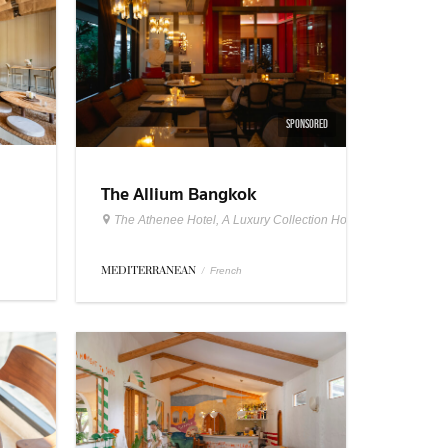
SPONSORED
The Allium Bangkok
The Athenee Hotel, A Luxury Collection Hotel Bangkok
MEDITERRANEAN
/
French