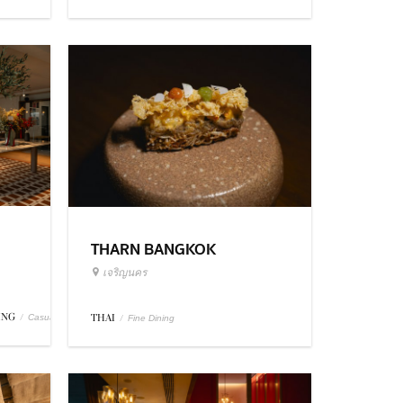
THARN BANGKOK
เจริญนคร
ING
/
THAI
/
Casual Dining
Fine Dining