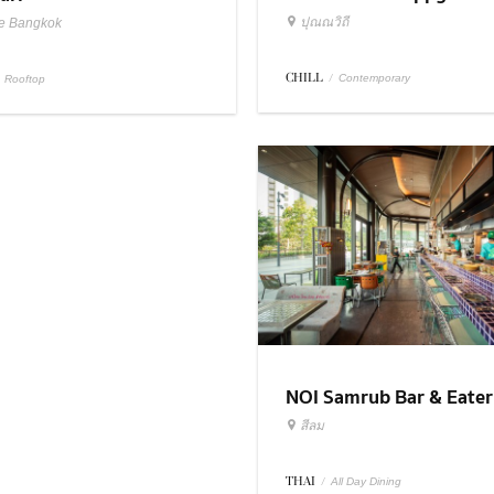
ปุณณวิถี
e Bangkok
CHILL
/
Contemporary
Rooftop
NOI Samrub Bar & Eate
สีลม
THAI
/
All Day Dining