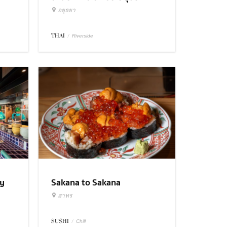
อยุธยา
THAI
/
Riverside
ry
Sakana to Sakana
สาทร
SUSHI
/
Chill