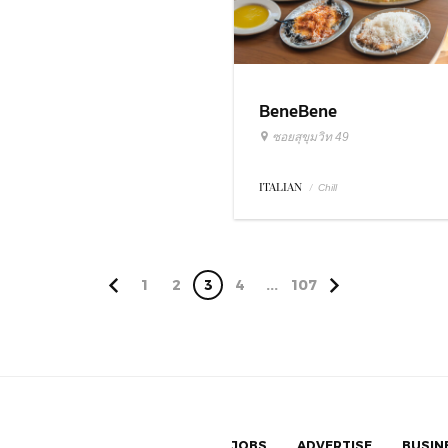
BeneBene
ซอยสุขุมวิท 49
ITALIAN
/
Chill
1
2
3
4
...
107
JOBS
ADVERTISE
BUSIN