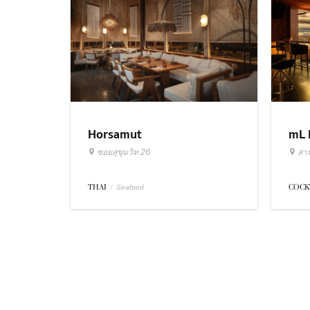
Horsamut
mL 
ซอยสุขุมวิท 26
สา
THAI
/
COCK
Seafood