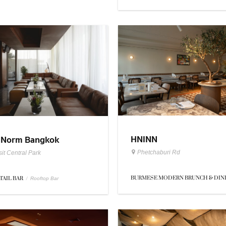
HNINN
 Norm Bangkok
Phetchaburi Rd
it Central Park
BURMESE MODERN BRUNCH & DIN
TAIL BAR
/
Rooftop Bar