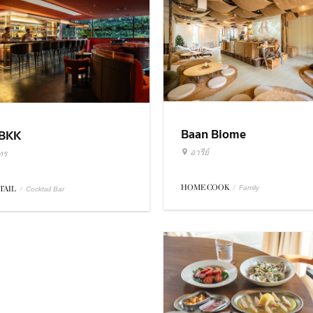
Baan Biome
BKK
อารีย์
ทร
HOME COOK
/
Family
TAIL
/
Cocktail Bar