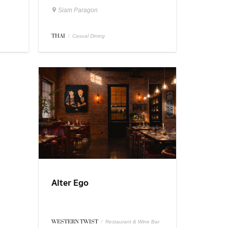
Siam Paragon
THAI
/
Casual Dining
Alter Ego
WESTERN TWIST
/
Restaurant & Wine Bar