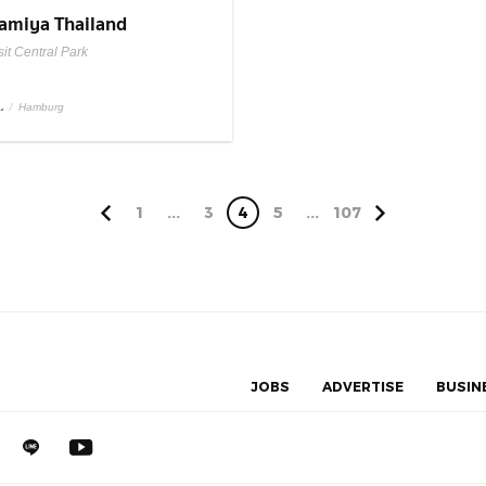
amiya Thailand
it Central Park
L
/
Hamburg
1
...
3
4
5
...
107
JOBS
ADVERTISE
BUSIN