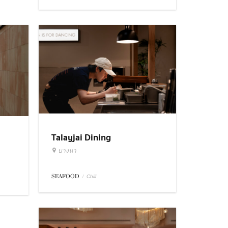
Talayjai Dining
บางนา
SEAFOOD
/
Chill