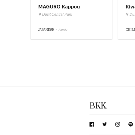
MAGURO Kappou
Kiw
Dusit Central Park
Dus
JAPANESE
/
CHIL
Family
BKK.