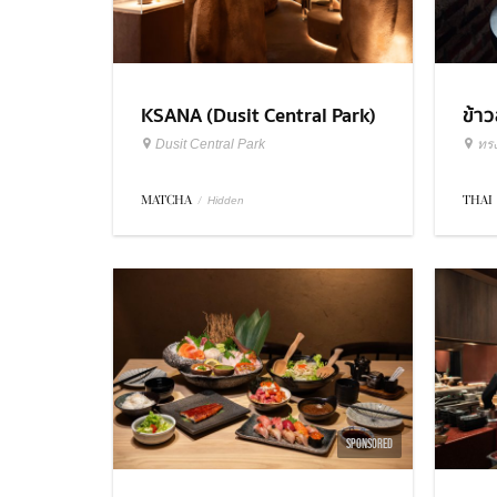
KSANA (Dusit Central Park)
ข้า
Dusit Central Park
ทร
MATCHA
/
THAI
Hidden
SPONSORED