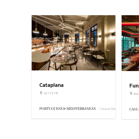
Cataplana
Fun
เยาวราช
ตล
PORTUGUESE & MEDITERRANEAN
/
Casual Dining
CASU