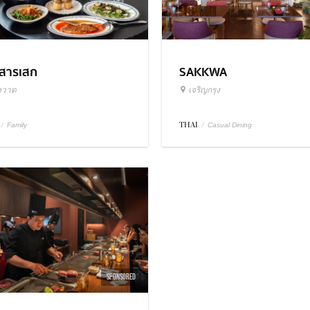
วสารเสก
SAKKWA
งวาด
เจริญกรุง
/
THAI
/
Family
Casual Dining
SPONSORED