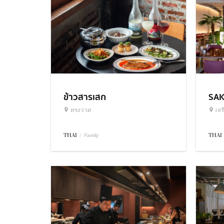
ข้าวสารเสก
SA
ทรงวาด
เจร
THAI
/
THAI
Family