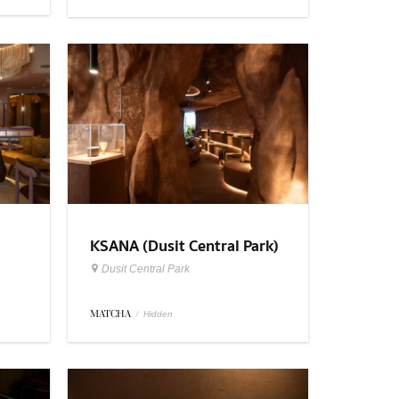
KSANA (Dusit Central Park)
Dusit Central Park
MATCHA
/
Hidden