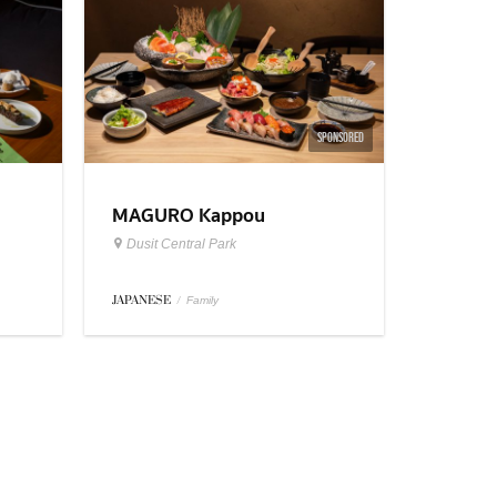
SPONSORED
MAGURO Kappou
Dusit Central Park
JAPANESE
/
Family