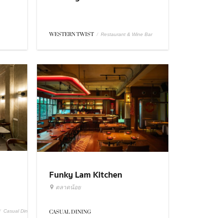
WESTERN TWIST
/
Restaurant & Wine Bar
Funky Lam Kitchen
ตลาดน้อย
/
Casual Dining
CASUAL DINING