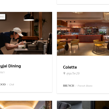
ayjai Dining
Colette
งนา
สุขุมวิท 29
FOOD
/
Chill
BRUNCH
/
French Bistro