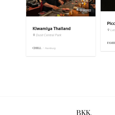
SPONSORED
Picc
Kiwamiya Thailand
Lasa
Las
Dusit Central Park
FAMI
CHILL
/
Hamburg
BKK.