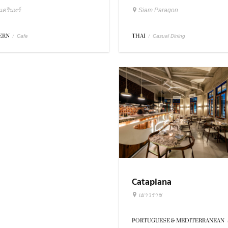
Siam Paragon
นครินทร์
THAI
/
ERN
/
Casual Dining
Cafe
Cataplana
เยาวราช
PORTUGUESE & MEDITERRANEAN