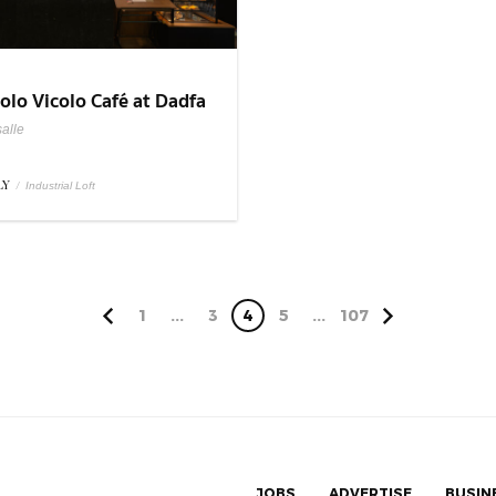
olo Vicolo Café at Dadfa
lle
alle
LY
/
Industrial Loft
1
...
3
4
5
...
107
JOBS
ADVERTISE
BUSIN