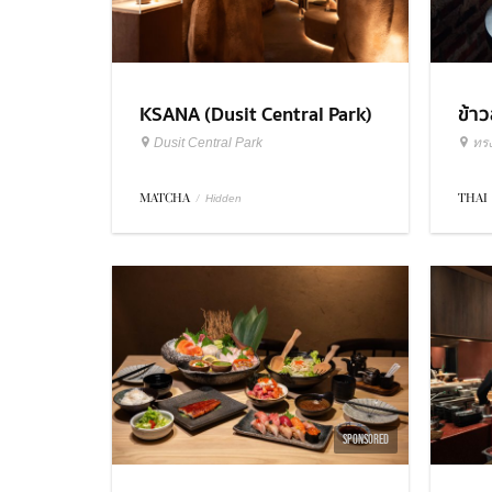
KSANA (Dusit Central Park)
ข้า
Dusit Central Park
ทร
MATCHA
/
THAI
Hidden
SPONSORED