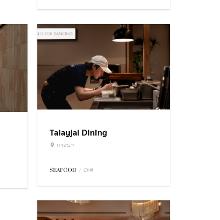
Talayjai Dining
บางนา
SEAFOOD
/
Chill