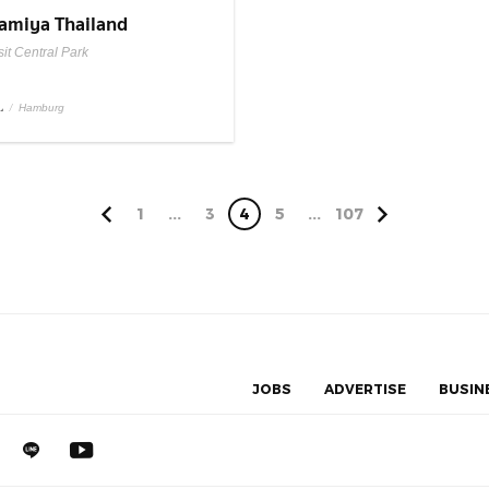
amiya Thailand
it Central Park
L
/
Hamburg
1
...
3
4
5
...
107
JOBS
ADVERTISE
BUSIN