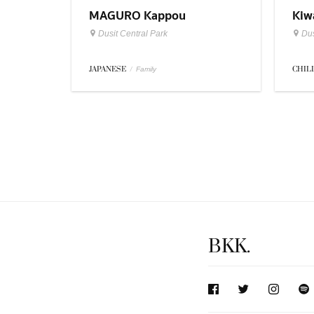
MAGURO Kappou
Kiw
Dusit Central Park
Dus
JAPANESE
/
CHIL
Family
BKK.