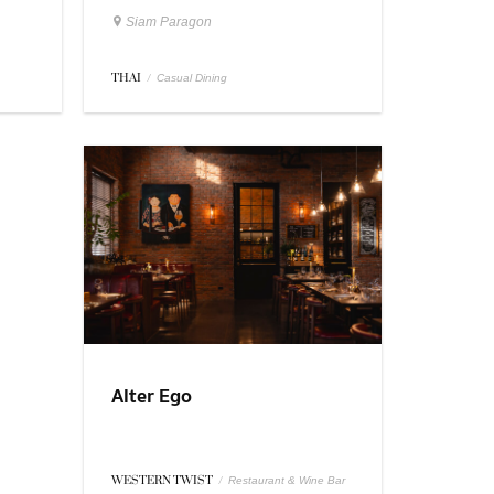
Siam Paragon
THAI
/
Casual Dining
Alter Ego
WESTERN TWIST
/
Restaurant & Wine Bar