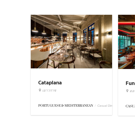
Cataplana
Fun
เยาวราช
ตล
PORTUGUESE & MEDITERRANEAN
/
Casual Dining
CASU