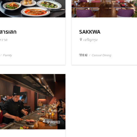
วสารเสก
SAKKWA
งวาด
เจริญกรุง
/
THAI
/
Family
Casual Dining
SPONSORED