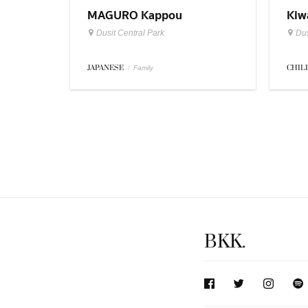
MAGURO Kappou
Kiw
Dusit Central Park
Dus
JAPANESE
/
CHIL
Family
BKK.