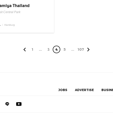
amiya Thailand
it Central Park
L
/
Hamburg
1
...
3
4
5
...
107
JOBS
ADVERTISE
BUSIN