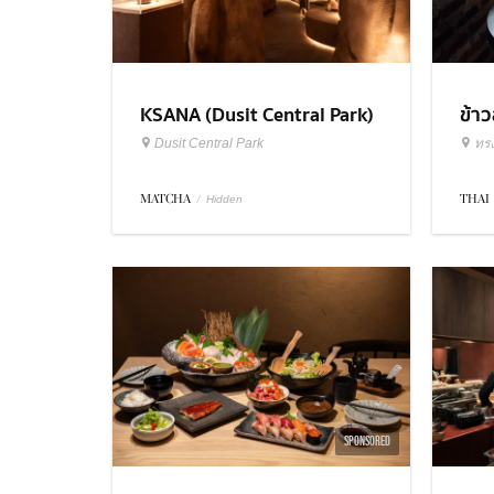
KSANA (Dusit Central Park)
ข้า
Dusit Central Park
ทร
MATCHA
/
THAI
Hidden
SPONSORED