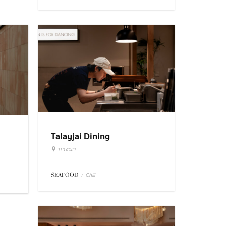
Talayjai Dining
บางนา
SEAFOOD
/
Chill