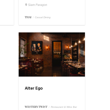
Siam Paragon
THAI
/
Casual Dining
Alter Ego
WESTERN TWIST
/
Restaurant & Wine Bar