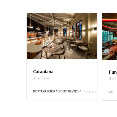
Cataplana
Fun
เยาวราช
ตล
PORTUGUESE & MEDITERRANEAN
/
Casual Dining
CASU