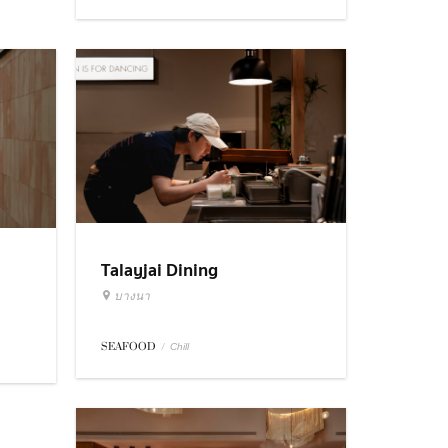
Talayjai Dining
บางนา
SEAFOOD
/
Chill