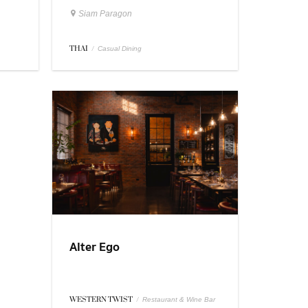
Siam Paragon
THAI
/
Casual Dining
Alter Ego
WESTERN TWIST
/
Restaurant & Wine Bar