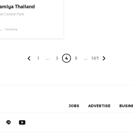
amiya Thailand
it Central Park
L
/
Hamburg
1
...
3
4
5
...
107
JOBS
ADVERTISE
BUSIN