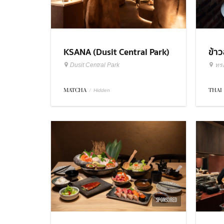
KSANA (Dusit Central Park)
ข้า
Dusit Central Park
ทร
MATCHA
/
THAI
Hidden
SPONSORED