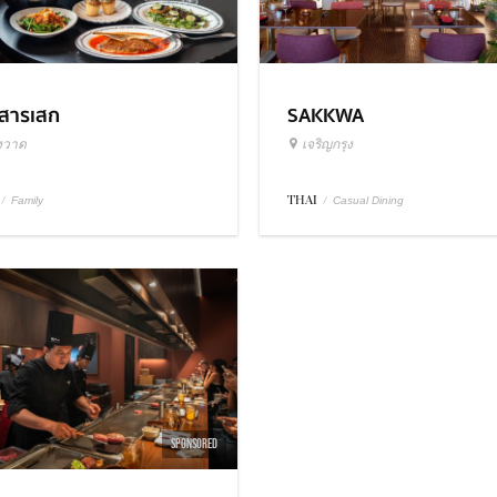
วสารเสก
SAKKWA
งวาด
เจริญกรุง
/
THAI
/
Family
Casual Dining
SPONSORED