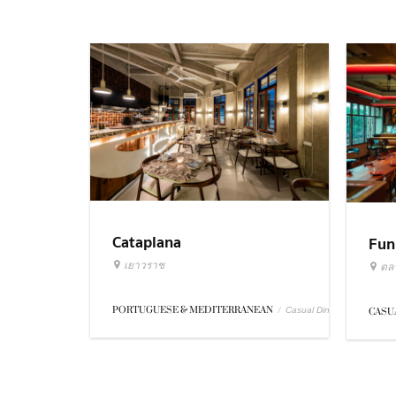
Cataplana
Fun
เยาวราช
ตล
PORTUGUESE & MEDITERRANEAN
/
Casual Dining
CASU