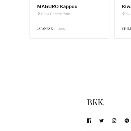
MAGURO Kappou
Kiw
Dusit Central Park
Dus
JAPANESE
/
CHIL
Family
BKK.