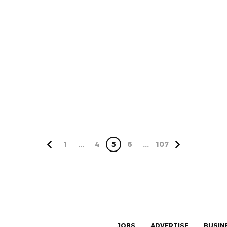
1
...
4
5
6
...
107
JOBS
ADVERTISE
BUSIN