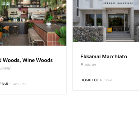
Ekkamai Macchiato
d Woods, Wine Woods
อ่อนนุช
ชพฤกษ์
HOME COOK
/
Chill
 BAR
/
Wine Bar