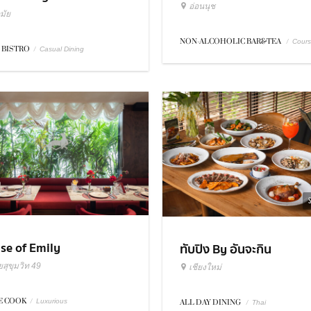
อ่อนนุช
มัย
NON-ALCOHOLIC BAR&TEA
/
Cour
 BISTRO
/
Casual Dining
se of Emily
ทับปิง By อันจะกิน
สุขุมวิท 49
เชียงใหม่
 COOK
/
Luxurious
ALL DAY DINING
/
Thai