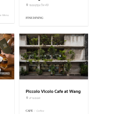
ซอยสุขุมวิท 49
se Menu
FINE DINING
SPONSORED
Piccolo Vicolo Cafe at Wang
Burapha Samyot
สามยอด
CAFE
/
Coffee