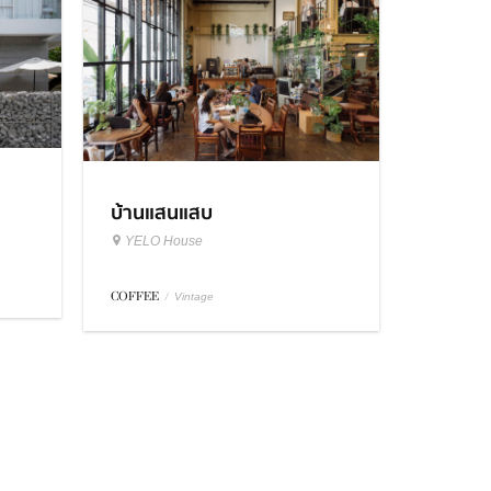
บ้านแสนแสบ
YELO House
COFFEE
/
Vintage