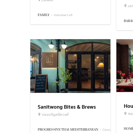
Lasalle
เอก
FAMILY
/
Industrial Loft
BAR &
Hou
Sanitwong Bites & Brews
ซอย
ถนนจรัญสนิทวงศ์
HOME
PROGRESSIVE THAI-MEDITERRANEAN
/
Casual Dining