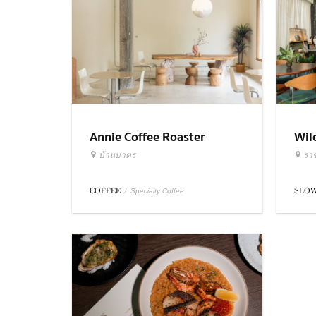
Annie Coffee Roaster
Wil
บ้านบาตร
รา
COFFEE
/
SLOW
Specialty Coffee