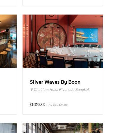
Silver Waves By Boon
Chatrium Hotel Riverside Bangkok
CHINESE
/
All Day Dining