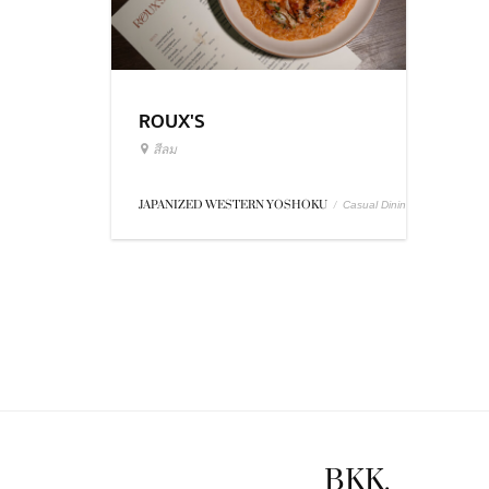
ROUX'S
สีลม
JAPANIZED WESTERN YOSHOKU
/
Casual Dining
BKK.