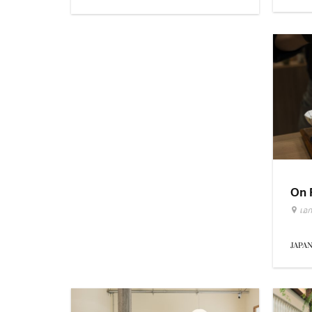
On 
เอก
JAPA