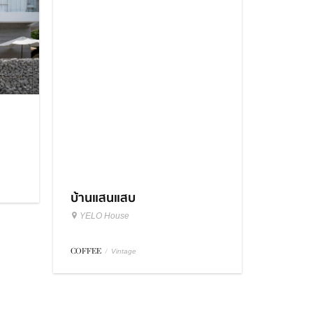
บ้านแสนแสบ
YELO House
COFFEE
/
Vintage