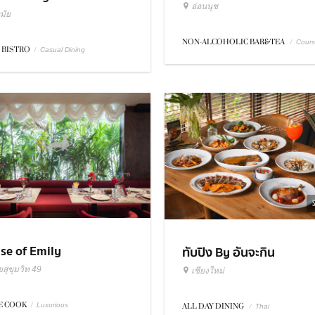
อ่อนนุช
มัย
NON-ALCOHOLIC BAR&TEA
/
Cour
 BISTRO
/
Casual Dining
se of Emily
ทับปิง By อันจะกิน
สุขุมวิท 49
เชียงใหม่
 COOK
/
Luxurious
ALL DAY DINING
/
Thai