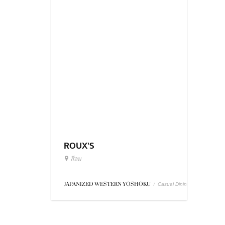
ROUX'S
สีลม
JAPANIZED WESTERN YOSHOKU
/
Casual Dining