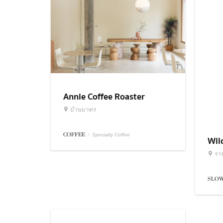
Annie Coffee Roaster
Wil
บ้านบาตร
รา
COFFEE
/
SLOW
Specialty Coffee