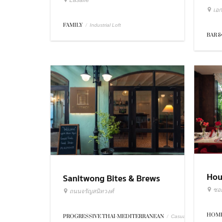
Lasalle
เอก
FAMILY
/
Industrial Loft
BAR &
Hou
Sanitwong Bites & Brews
ซอย
ถนนจรัญสนิทวงศ์
HOME
PROGRESSIVE THAI-MEDITERRANEAN
/
Casual Dining