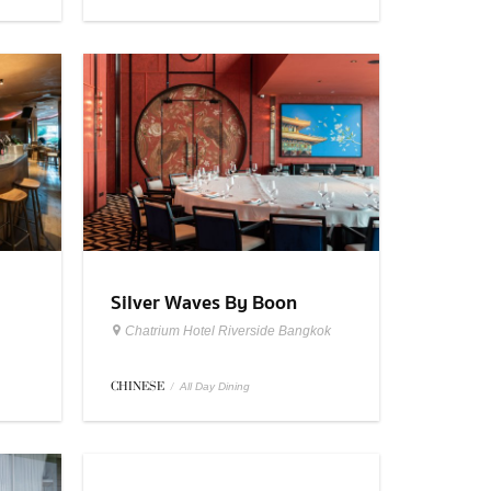
Silver Waves By Boon
Chatrium Hotel Riverside Bangkok
CHINESE
/
All Day Dining