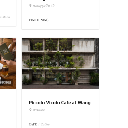
ซอยสุขุมวิท 49
se Menu
FINE DINING
SPONSORED
Piccolo Vicolo Cafe at Wang
Burapha Samyot
สามยอด
CAFE
/
Coffee