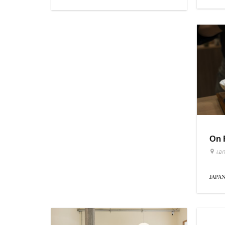
On 
เอก
JAPA