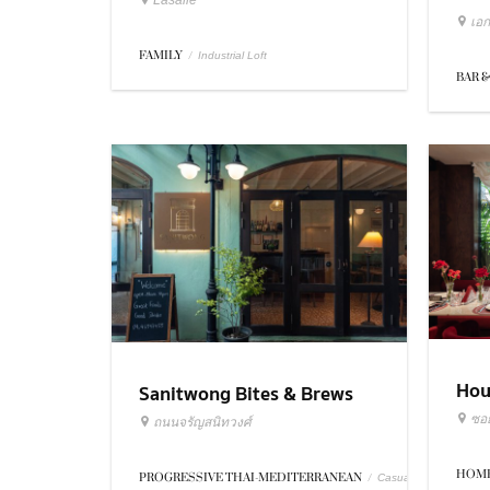
Lasalle
เอก
FAMILY
/
Industrial Loft
BAR &
Hou
Sanitwong Bites & Brews
ซอย
ถนนจรัญสนิทวงศ์
HOME
PROGRESSIVE THAI-MEDITERRANEAN
/
Casual Dining