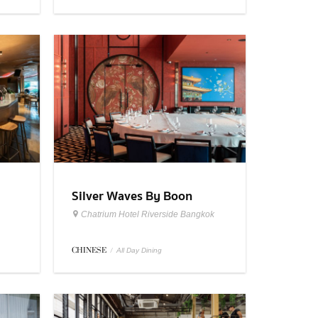
Silver Waves By Boon
Chatrium Hotel Riverside Bangkok
CHINESE
/
All Day Dining