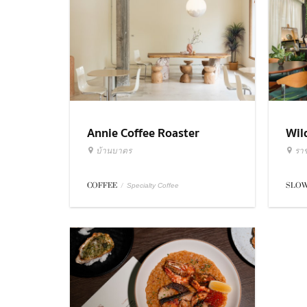
Annie Coffee Roaster
Wil
บ้านบาตร
รา
COFFEE
/
SLOW
Specialty Coffee