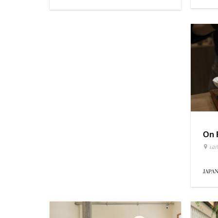
On 
เอก
JAPA