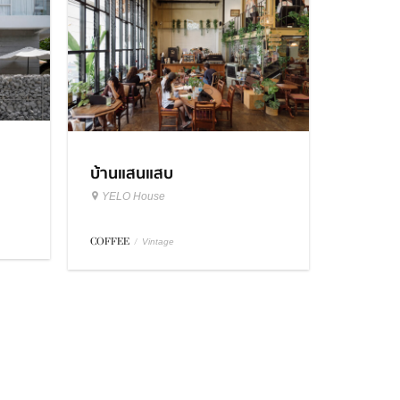
บ้านแสนแสบ
YELO House
COFFEE
/
Vintage