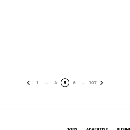
1
...
4
5
6
...
107
JOBS
ADVERTISE
BUSIN