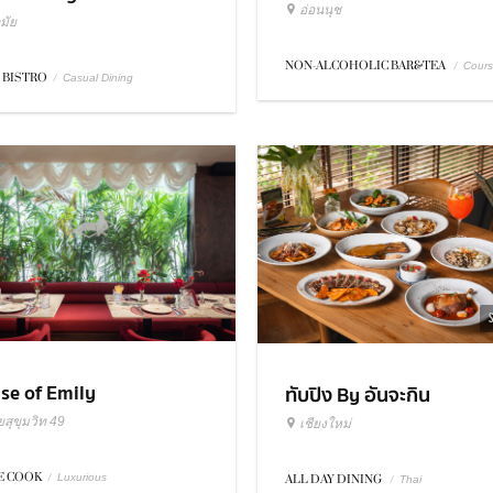
อ่อนนุช
มัย
NON-ALCOHOLIC BAR&TEA
/
Cour
 BISTRO
/
Casual Dining
se of Emily
ทับปิง By อันจะกิน
สุขุมวิท 49
เชียงใหม่
 COOK
/
Luxurious
ALL DAY DINING
/
Thai