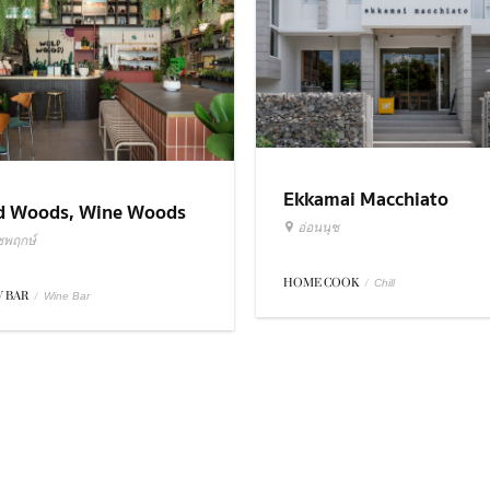
Ekkamai Macchiato
d Woods, Wine Woods
อ่อนนุช
ชพฤกษ์
HOME COOK
/
Chill
 BAR
/
Wine Bar