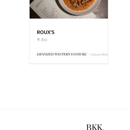
ROUX'S
สีลม
JAPANIZED WESTERN YOSHOKU
/
Casual Dining
BKK.