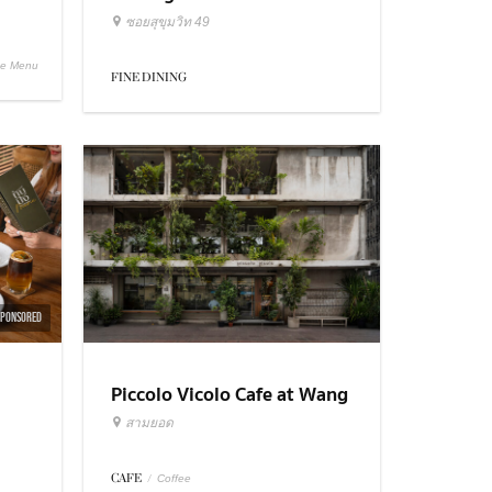
ซอยสุขุมวิท 49
se Menu
FINE DINING
SPONSORED
Piccolo Vicolo Cafe at Wang
Burapha Samyot
สามยอด
CAFE
/
Coffee