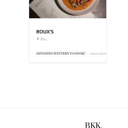
ROUX'S
สีลม
JAPANIZED WESTERN YOSHOKU
/
Casual Dining
BKK.