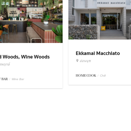
Ekkamai Macchiato
d Woods, Wine Woods
อ่อนนุช
ชพฤกษ์
HOME COOK
/
Chill
 BAR
/
Wine Bar