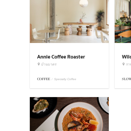
Annie Coffee Roaster
Wil
บ้านบาตร
รา
COFFEE
/
SLOW
Specialty Coffee