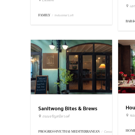
Lasalle
เอก
FAMILY
/
Industrial Loft
BAR &
Hou
Sanitwong Bites & Brews
ซอย
ถนนจรัญสนิทวงศ์
HOME
PROGRESSIVE THAI-MEDITERRANEAN
/
Casual Dining