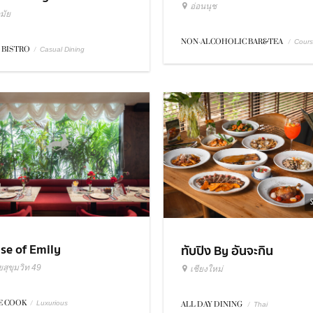
อ่อนนุช
มัย
NON-ALCOHOLIC BAR&TEA
/
Cour
 BISTRO
/
Casual Dining
se of Emily
ทับปิง By อันจะกิน
สุขุมวิท 49
เชียงใหม่
 COOK
/
Luxurious
ALL DAY DINING
/
Thai