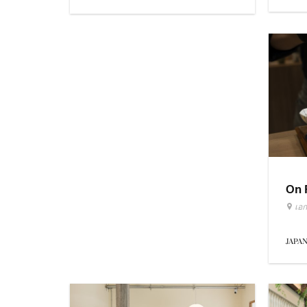
On 
เอก
JAPA