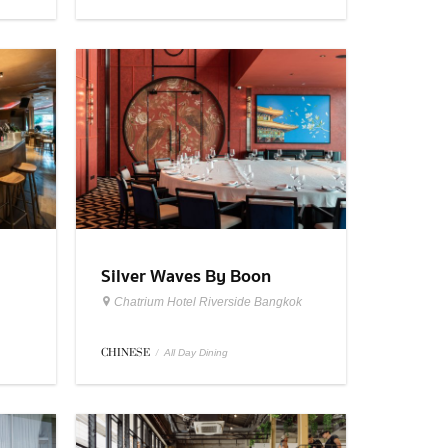
Silver Waves By Boon
Chatrium Hotel Riverside Bangkok
CHINESE
/
All Day Dining