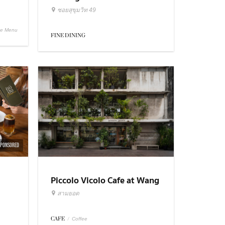
ซอยสุขุมวิท 49
se Menu
FINE DINING
SPONSORED
Piccolo Vicolo Cafe at Wang
Burapha Samyot
สามยอด
CAFE
/
Coffee