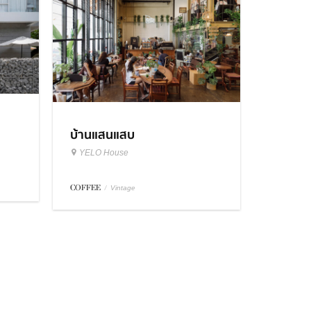
บ้านแสนแสบ
YELO House
COFFEE
/
Vintage