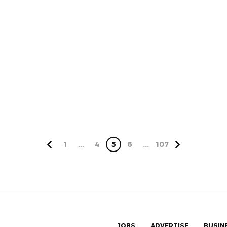
1
...
4
5
6
...
107
JOBS
ADVERTISE
BUSIN