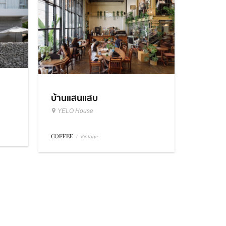
บ้านแสนแสบ
YELO House
COFFEE
/
Vintage