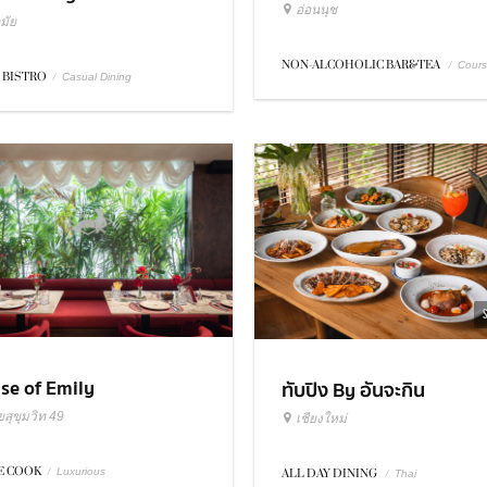
อ่อนนุช
มัย
NON-ALCOHOLIC BAR&TEA
/
Cour
 BISTRO
/
Casual Dining
se of Emily
ทับปิง By อันจะกิน
สุขุมวิท 49
เชียงใหม่
 COOK
/
Luxurious
ALL DAY DINING
/
Thai