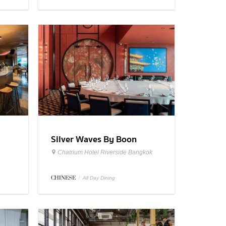
Silver Waves By Boon
Chatrium Hotel Riverside Bangkok
CHINESE
/
All Day Dining