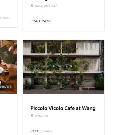
ซอยสุขุมวิท 49
se Menu
FINE DINING
SPONSORED
Piccolo Vicolo Cafe at Wang
Burapha Samyot
สามยอด
CAFE
/
Coffee