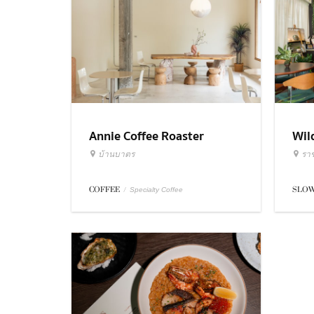
Annie Coffee Roaster
Wil
บ้านบาตร
รา
COFFEE
/
SLOW
Specialty Coffee