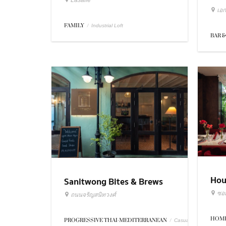
Lasalle
เอก
FAMILY
/
Industrial Loft
BAR &
Hou
Sanitwong Bites & Brews
ซอย
ถนนจรัญสนิทวงศ์
HOME
PROGRESSIVE THAI-MEDITERRANEAN
/
Casual Dining