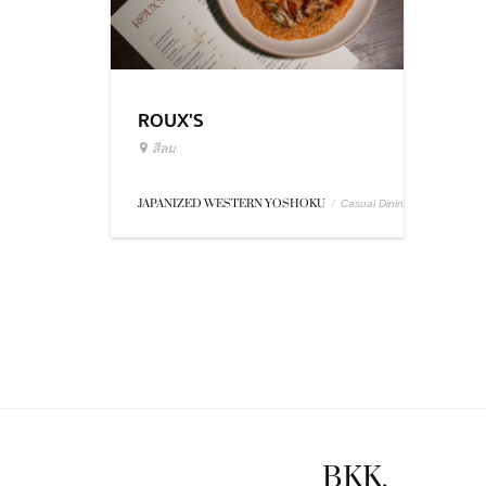
ROUX'S
สีลม
JAPANIZED WESTERN YOSHOKU
/
Casual Dining
BKK.