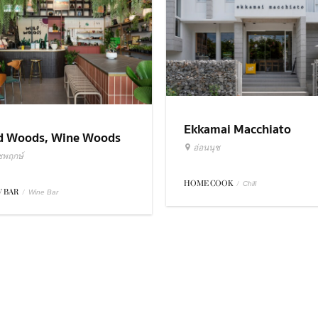
Ekkamai Macchiato
d Woods, Wine Woods
อ่อนนุช
ชพฤกษ์
HOME COOK
/
Chill
 BAR
/
Wine Bar