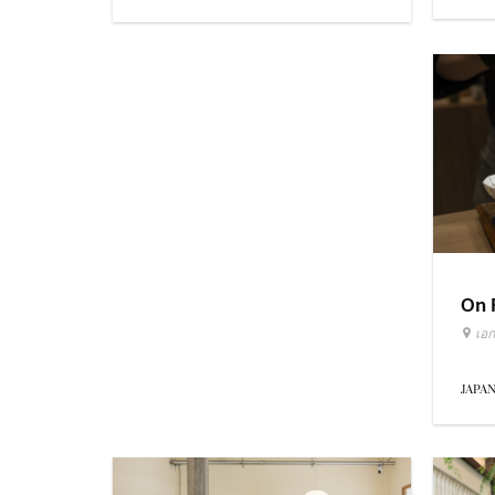
On 
เอก
JAPA