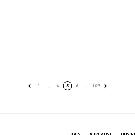
1
...
4
5
6
...
107
JOBS
ADVERTISE
BUSIN