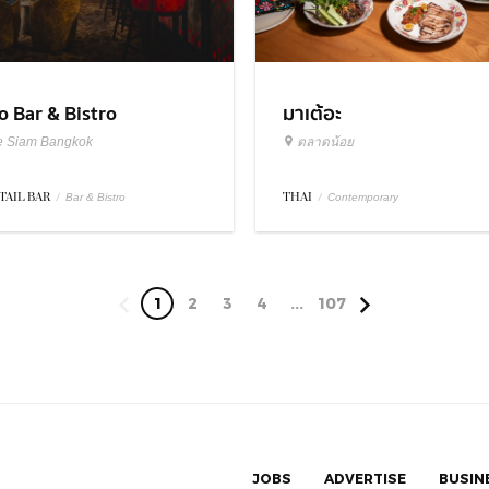
มาเต้อะ
o Bar & Bistro
ตลาดน้อย
e Siam Bangkok
THAI
/
TAIL BAR
/
Contemporary
Bar & Bistro
1
2
3
4
...
107
JOBS
ADVERTISE
BUSIN