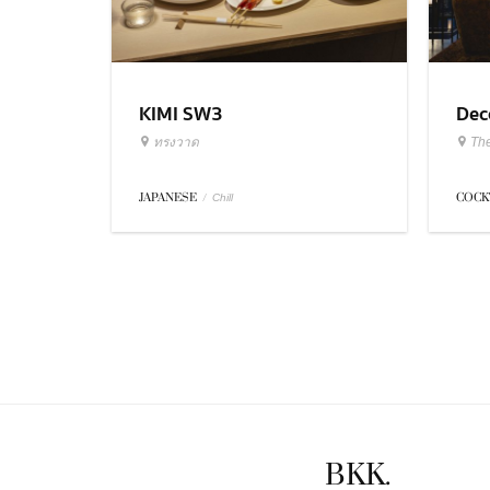
KIMI SW3
Dec
ทรงวาด
Th
JAPANESE
/
COCK
Chill
BKK.