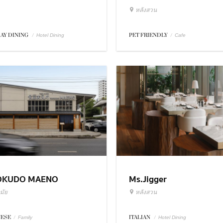
หลังสวน
DAY DINING
/
PET FRIENDLY
/
Hotel Dining
Cafe
OKUDO MAENO
Ms.Jigger
มัย
หลังสวน
NESE
/
ITALIAN
/
Family
Hotel Dining