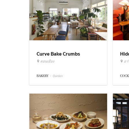
Curve Bake Crumbs
Hid
ดอนเมือง
อารี
BAKERY
/
COCK
Garden