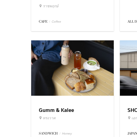
ราชพฤกษ์
ALL 
CAFE
/
Coffee
Gumm & Kalee
SH
ทรงวาด
เอก
SANDWICH
/
JAPA
Homey