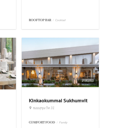
ROOFTOP BAR
/
Cocktail
SPONSORED
Kinkaokummai Sukhumvit
31
ซอยสุขุมวิท 31
COMFORT FOOD
/
Family