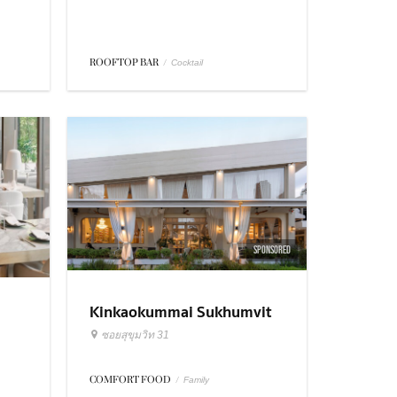
ROOFTOP BAR
/
Cocktail
SPONSORED
Kinkaokummai Sukhumvit
31
ซอยสุขุมวิท 31
COMFORT FOOD
/
Family