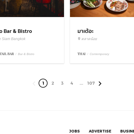
มาเต้อะ
o Bar & Bistro
ตลาดน้อย
e Siam Bangkok
THAI
/
TAIL BAR
/
Contemporary
Bar & Bistro
1
2
3
4
...
107
JOBS
ADVERTISE
BUSIN