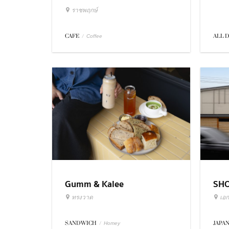
ราชพฤกษ์
ALL 
CAFE
/
Coffee
Gumm & Kalee
SH
ทรงวาด
เอก
SANDWICH
/
JAPA
Homey