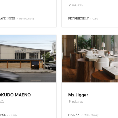
หลังสวน
DAY DINING
/
PET FRIENDLY
/
Hotel Dining
Cafe
OKUDO MAENO
Ms.Jigger
มัย
หลังสวน
NESE
/
ITALIAN
/
Family
Hotel Dining