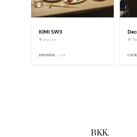
KIMI SW3
Dec
ทรงวาด
Th
JAPANESE
/
COCK
Chill
BKK.