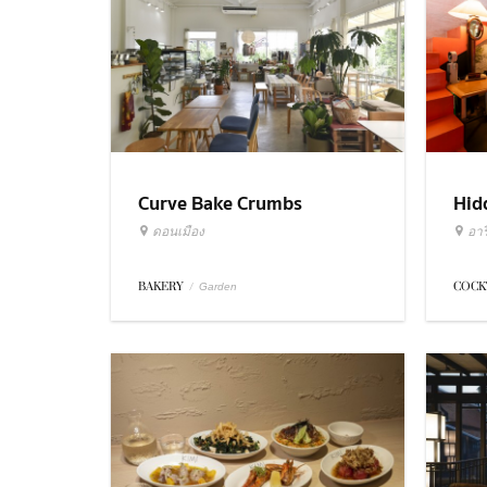
Curve Bake Crumbs
Hid
ดอนเมือง
อารี
BAKERY
/
COCK
Garden