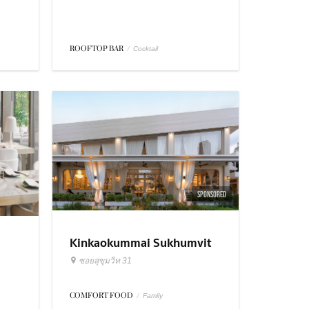
ROOFTOP BAR
/
Cocktail
SPONSORED
Kinkaokummai Sukhumvit
31
ซอยสุขุมวิท 31
COMFORT FOOD
/
Family