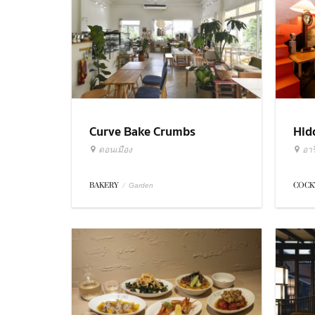
Curve Bake Crumbs
Hid
ดอนเมือง
อารี
BAKERY
/
COCK
Garden