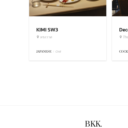
KIMI SW3
Dec
ทรงวาด
Th
JAPANESE
/
COCK
Chill
BKK.