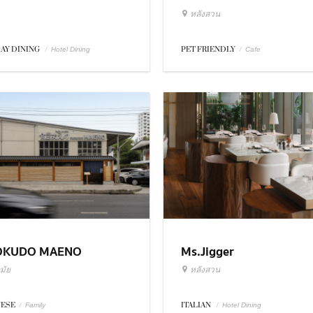
หลังสวน
DAY DINING
/
PET FRIENDLY
/
Hotel Dining
Cafe
OKUDO MAENO
Ms.Jigger
มัย
หลังสวน
NESE
/
ITALIAN
/
Family
Hotel Dining