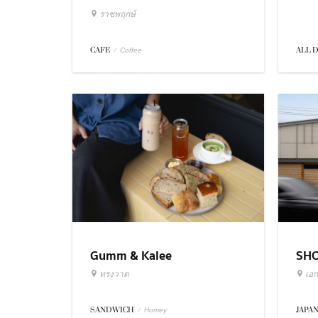
ราชพฤกษ์
ALL 
CAFE
/
Coffee
Gumm & Kalee
SH
ทรงวาด
เอก
SANDWICH
/
JAPA
Homey