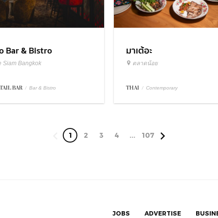
มาเต้อะ
o Bar & Bistro
ตลาดน้อย
e Siam Bangkok
THAI
/
TAIL BAR
/
Contemporary
Bar & Bistro
1
2
3
4
...
107
JOBS
ADVERTISE
BUSIN