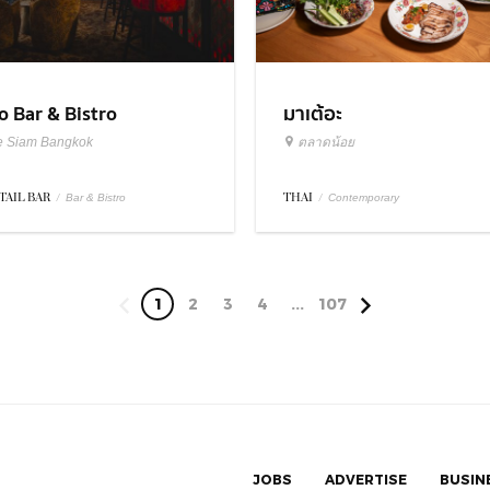
มาเต้อะ
o Bar & Bistro
ตลาดน้อย
e Siam Bangkok
THAI
/
TAIL BAR
/
Contemporary
Bar & Bistro
1
2
3
4
...
107
JOBS
ADVERTISE
BUSIN