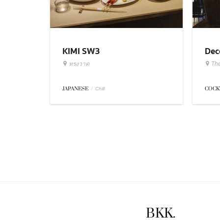
KIMI SW3
Dec
ทรงวาด
Th
JAPANESE
/
COCK
Chill
BKK.