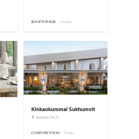
ROOFTOP BAR
/
Cocktail
SPONSORED
Kinkaokummai Sukhumvit
31
ซอยสุขุมวิท 31
COMFORT FOOD
/
Family