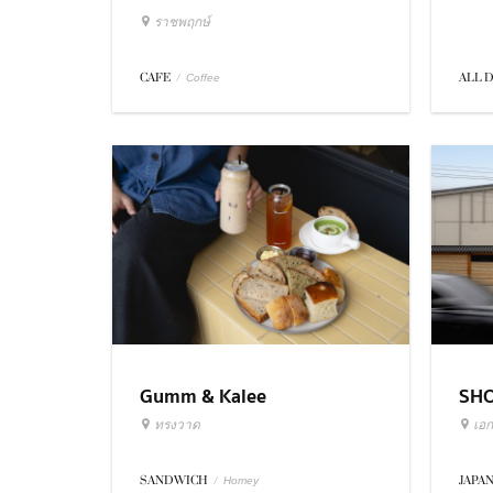
ราชพฤกษ์
ALL 
CAFE
/
Coffee
Gumm & Kalee
SH
ทรงวาด
เอก
SANDWICH
/
JAPA
Homey