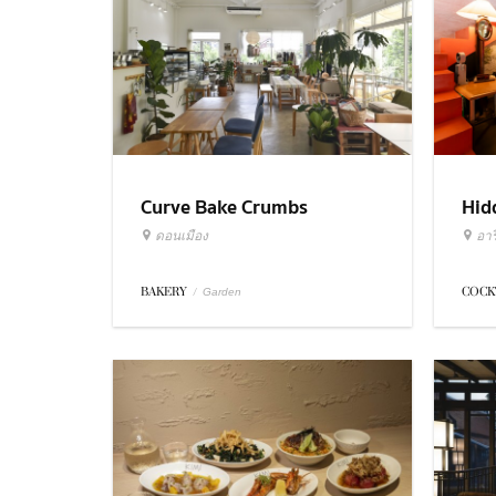
Curve Bake Crumbs
Hid
ดอนเมือง
อารี
BAKERY
/
COCK
Garden