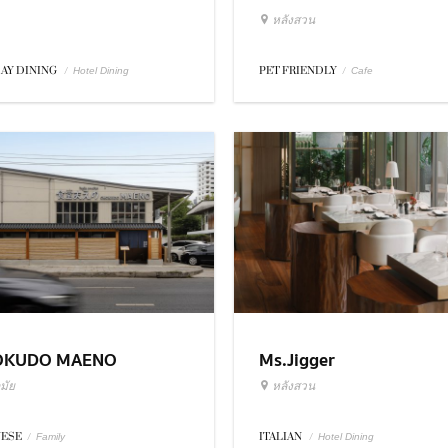
หลังสวน
DAY DINING
/
PET FRIENDLY
/
Hotel Dining
Cafe
OKUDO MAENO
Ms.Jigger
มัย
หลังสวน
NESE
/
ITALIAN
/
Family
Hotel Dining