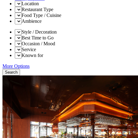
Location
Restaurant Type
Food Type / Cuisine
Ambience
Style / Decoration
Best Time to Go
Occasion / Mood
Service
Known for
More Options
Search