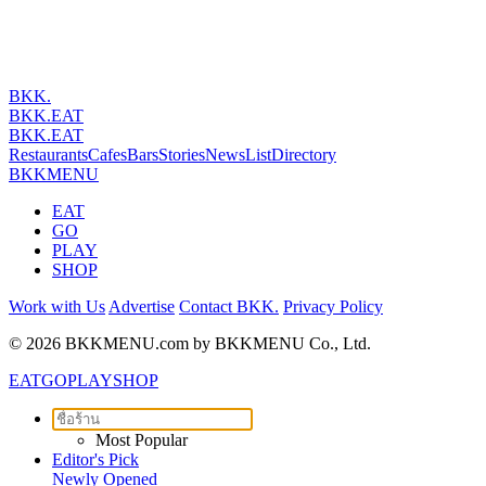
BKK
.
BKK
.
EAT
BKK
.
EAT
Restaurants
Cafes
Bars
Stories
News
List
Directory
BKKMENU
EAT
GO
PLAY
SHOP
Work with Us
Advertise
Contact BKK.
Privacy Policy
© 2026 BKKMENU.com by BKKMENU Co., Ltd.
EAT
GO
PLAY
SHOP
Most Popular
Editor's Pick
Newly Opened