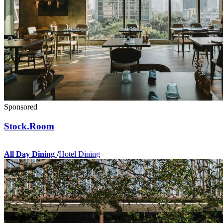
Sponsored
Stock.Room
All Day Dining
/
Hotel Dining