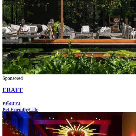
Sponsored
CRAFT
หลังสวน
Pet Friendly
/
Cafe