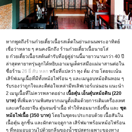
หากพูดถึงร้านก๋วยเตี๋ยวเนื้อรสเด็ดในย่านถนนพระอาทิตย์
เชื่อว่าหลาย ๆ คนคงนึกถึง ร้านก๋วยเตี๋ยวเนื้อนายโส่
ย ก๋วยเตี๋ยวเนื้อรสต้นตำรับที่อยู่คู่ย่านนี้มายาวนานกว่า 40 ปี
ล่าสุดทายาทรุ่นลูกได้หยิบเอาเมนูเด็ดรสมือแม่มาสานต่อใน
ชื่อร้าน
26 ยี่ สับ หลก
หรือที่แปลว่า หุง ต้ม ง่าย โดยจะเน้น
เสิร์ฟเมนูเนื้อที่มีทั้งหม้อไฟร้อน ๆ และเมนูอบหม้อดินหอม ๆ
รับรองว่าถูกใจและดีต่อใจเหล่ามีทเลิฟเวอร์แน่นอน แนะนำ
2 เมนูเนื้อที่ไม่ควรพลาดอย่าง
เนื้อตุ๋น เอ็นตุ๋นหม้อดิน (220
บาท)
ที่เพิ่มความพิเศษจากเมนูดั้งเดิมด้วยการเติมเครื่องเทศ
และเครื่องยาจีน ตุ๋นจนเข้าเนื้อ ทำให้หอมมากยิ่งขึ้น และ
ชุด
หม้อไฟเนื้อ (350 บาท)
โดยในชุดจะประกอบด้วย เนื้อสันใน
เนื้อตุ๋น ลูกชิ้น และผักตามฤดูกาล เสิร์ฟมาพร้อมหม้อไฟร้อน
ๆ ที่หอมอบอวนไปด้วยกลิ่นของน้ำซุปสูตรเฉพาะของทาง