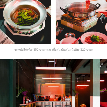
ชุดหม้อไฟเนื้อ (350 บาท) และ เนื้อตุ๋น เอ็นตุ๋นหม้อดิน (220 บาท)