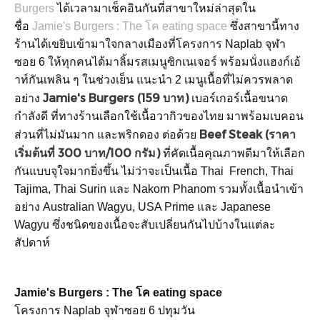
Burgers
ได้เวลามาเช็คอินกันที่สาขาใหม่ล่าสุดใน
ชื่อ
Jamie's Burgers : The โค eating space
ซึ่งสาขานี้ทาง
ร้านได้เขยิบเข้ามาใจกลางเมืองที่โครงการ Naplab จุฬา
ซอย 6 ให้ทุกคนได้มาลิ้มรสเมนูซิกเนเจอร์ พร้อมนั่งแฮงก์เอ้
าท์กันเพลิน ๆ ในช่วงเย็น แนะนำ 2 เมนูเนื้อที่ไม่ควรพลาด
Jamie's Burgers (159 บาท)
อย่าง
เบอร์เกอร์เนื้อขนาด
กำลังดี ที่ทางร้านเลือกใช้เนื้อวากิวของไทย มาพร้อมเบคอน
Beef Steak (ราคา
ส่วนที่ไม่มันมาก และพริกดอง ต่อด้วย
เริ่มต้นที่ 300 บาท/100 กรัม)
ที่คัดเนื้อคุณภาพดีมาให้เลือก
กันแบบจุใจมากยิ่งขึ้น ไม่ว่าจะเป็นเนื้อ Thai French, Thai
Tajima, Thai Surin และ Nakorn Phanom รวมทั้งเนื้อนำเข้า
อย่าง Australian Wagyu, USA Prime และ Japanese
Wagyu ซึ่งชนิดของเนื้อจะสับเปลี่ยนกันไปบ้างในแต่ละ
สัปดาห์
Jamie's Burgers : The โค eating space
โครงการ Naplab จุฬาซอย 6 ปทุมวัน