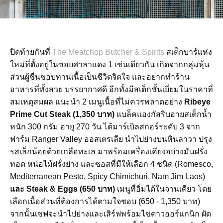
ปิดท้ายกันที่
The Meatchop Butcher & Spirits
สเต็กบาร์แห่ง
ใหม่ที่ตั้งอยู่ในซอยศาลาแดง 1 เช่นเดียวกัน เกิดจากกลุ่มหุ้น
ส่วนผู้ชื่นชอบทานเนื้อเป็นชีวิตจิตใจ และอยากทำร้าน
อาหารที่ทั้งสวย บรรยากาศดี อีกทั้งมีสเต็กชั้นเยี่ยมในราคาที่
สมเหตุสมผล แนะนำ 2 เมนูเนื้อที่ไม่ควรพลาดอย่าง
Ribeye
Prime Cut Steak (1,350 บาท)
แบล็คแองกัสริบอายสเต็กน้ำ
หนัก 300 กรัม อายุ 270 วัน ได้มาร์เบิลสกอร์ระดับ 3 จาก
ฟาร์ม Ranger Valley ออสเตรเลีย นำไปย่างบนหินลาวา ปรุง
รสเล็กน้อยด้วยเกลือทะเล มาพร้อมเครื่องเคียงอย่างมันฝรั่ง
ทอด หน่อไม้ฝรั่งย่าง และซอสที่มีให้เลือก 4 ชนิด (Romesco,
Mediterranean Pesto, Spicy Chimichuri, Nam Jim Laos)
และ Steak & Eggs (650 บาท)
เมนูที่อิ่มได้ในจานเดียว โดย
เลือกเนื้อส่วนที่ต้องการได้ตามใจชอบ (650 - 1,350 บาท)
จากนั้นเชฟจะนำไปย่างและเสิร์ฟพร้อมไข่ดาวออร์แกนิก ผัด