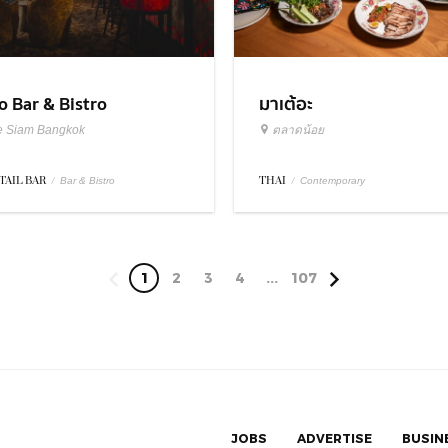
มาเต้อะ
o Bar & Bistro
ตลาดน้อย
e Siam Bangkok
THAI
/
TAIL BAR
/
Contemporary
Bar & Bistro
1
2
3
4
...
107
JOBS
ADVERTISE
BUSIN