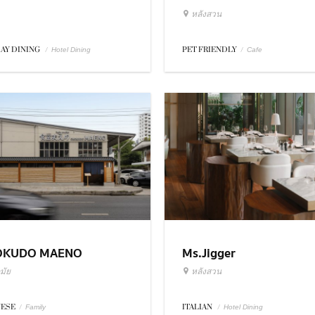
หลังสวน
DAY DINING
/
PET FRIENDLY
/
Hotel Dining
Cafe
OKUDO MAENO
Ms.Jigger
มัย
หลังสวน
NESE
/
ITALIAN
/
Family
Hotel Dining