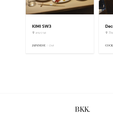
KIMI SW3
Dec
ทรงวาด
Th
JAPANESE
/
COCK
Chill
BKK.