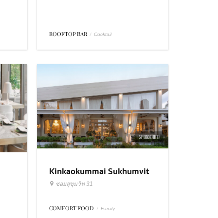
ROOFTOP BAR
/
Cocktail
SPONSORED
Kinkaokummai Sukhumvit
31
ซอยสุขุมวิท 31
COMFORT FOOD
/
Family