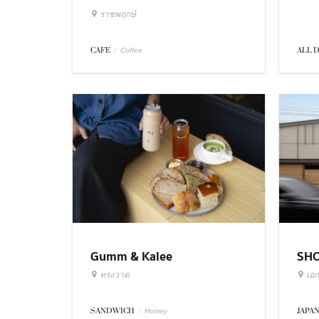
ราชพฤกษ์
ALL 
CAFE
/
Coffee
Gumm & Kalee
SH
ทรงวาด
เอก
SANDWICH
/
JAPA
Homey