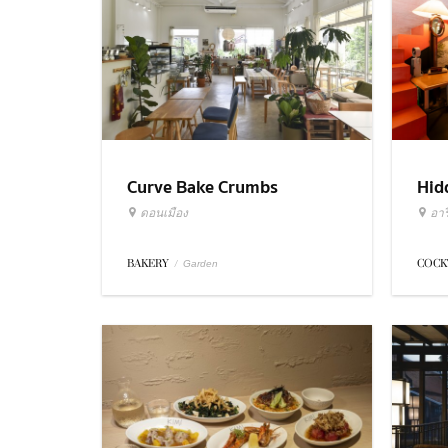
Curve Bake Crumbs
Hid
ดอนเมือง
อารี
BAKERY
/
COCK
Garden