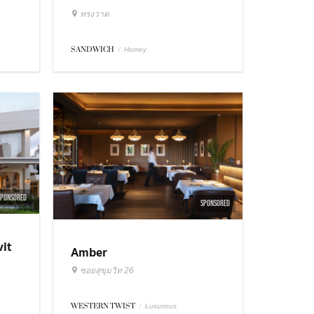
ทรงวาด
SANDWICH
/
Homey
SPONSORED
SPONSORED
it
Amber
ซอยสุขุมวิท 26
WESTERN TWIST
/
Luxurious