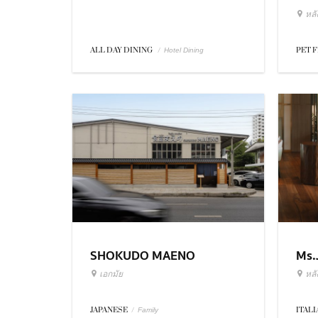
หล
ALL DAY DINING
/
PET 
Hotel Dining
SHOKUDO MAENO
Ms.
เอกมัย
หล
JAPANESE
/
ITAL
Family