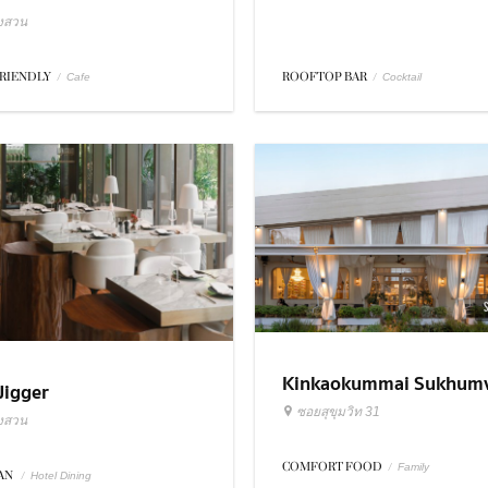
ังสวน
FRIENDLY
/
ROOFTOP BAR
/
Cafe
Cocktail
Kinkaokummai Sukhumv
Jigger
31
ซอยสุขุมวิท 31
ังสวน
COMFORT FOOD
/
Family
IAN
/
Hotel Dining