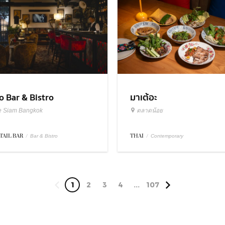
มาเต้อะ
o Bar & Bistro
ตลาดน้อย
e Siam Bangkok
THAI
/
TAIL BAR
/
Contemporary
Bar & Bistro
1
2
3
4
...
107