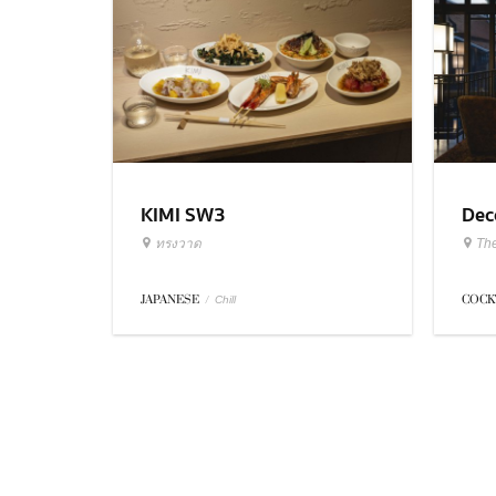
KIMI SW3
Dec
ทรงวาด
Th
JAPANESE
/
COCK
Chill