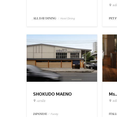
หล
ALL DAY DINING
/
PET 
Hotel Dining
SHOKUDO MAENO
Ms.
เอกมัย
หล
JAPANESE
/
ITAL
Family