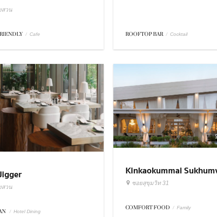
ังสวน
FRIENDLY
/
ROOFTOP BAR
/
Cafe
Cocktail
Kinkaokummai Sukhumv
Jigger
31
ซอยสุขุมวิท 31
ังสวน
COMFORT FOOD
/
Family
IAN
/
Hotel Dining