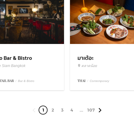
มาเต้อะ
o Bar & Bistro
ตลาดน้อย
e Siam Bangkok
THAI
/
TAIL BAR
/
Contemporary
Bar & Bistro
1
2
3
4
...
107