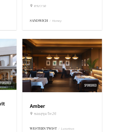
ทรงวาด
SANDWICH
/
Homey
SPONSORED
SPONSORED
it
Amber
ซอยสุขุมวิท 26
WESTERN TWIST
/
Luxurious