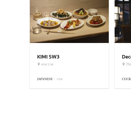
KIMI SW3
Dec
ทรงวาด
Th
JAPANESE
/
COCK
Chill