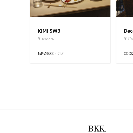
KIMI SW3
Dec
ทรงวาด
Th
JAPANESE
/
COCK
Chill
BKK.