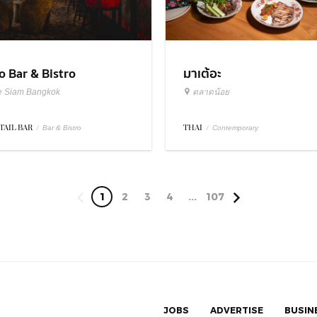
มาเต้อะ
o Bar & Bistro
ตลาดน้อย
e Siam Bangkok
THAI
/
TAIL BAR
/
Contemporary
Bar & Bistro
1
2
3
4
...
107
JOBS
ADVERTISE
BUSIN