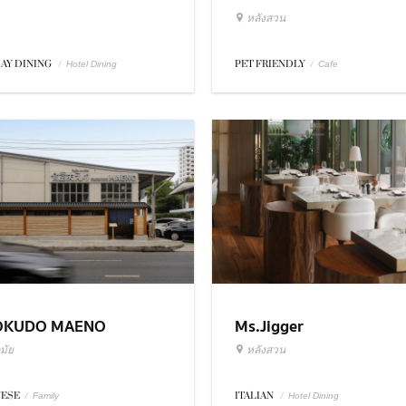
หลังสวน
DAY DINING
/
PET FRIENDLY
/
Hotel Dining
Cafe
OKUDO MAENO
Ms.Jigger
มัย
หลังสวน
NESE
/
ITALIAN
/
Family
Hotel Dining