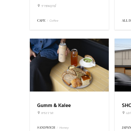
ราชพฤกษ์
ALL 
CAFE
/
Coffee
Gumm & Kalee
SH
ทรงวาด
เอก
SANDWICH
/
JAPA
Homey