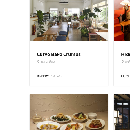
Curve Bake Crumbs
Hid
ดอนเมือง
อารี
BAKERY
/
COCK
Garden