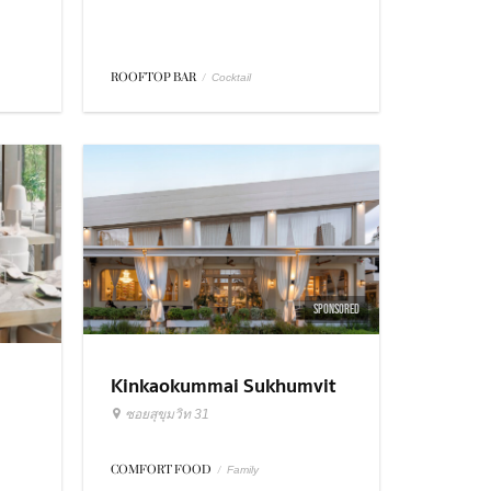
ROOFTOP BAR
/
Cocktail
SPONSORED
Kinkaokummai Sukhumvit
31
ซอยสุขุมวิท 31
COMFORT FOOD
/
Family