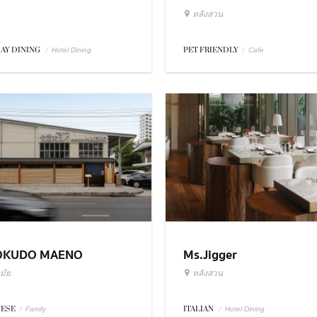
หลังสวน
DAY DINING
/
PET FRIENDLY
/
Hotel Dining
Cafe
OKUDO MAENO
Ms.Jigger
มัย
หลังสวน
NESE
/
ITALIAN
/
Family
Hotel Dining