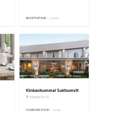
ROOFTOP BAR
/
Cocktail
SPONSORED
Kinkaokummai Sukhumvit
31
ซอยสุขุมวิท 31
COMFORT FOOD
/
Family