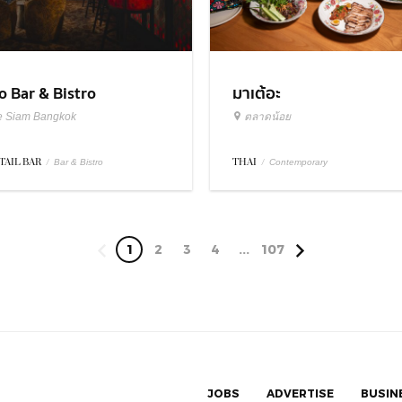
มาเต้อะ
o Bar & Bistro
ตลาดน้อย
e Siam Bangkok
THAI
/
TAIL BAR
/
Contemporary
Bar & Bistro
1
2
3
4
...
107
JOBS
ADVERTISE
BUSIN