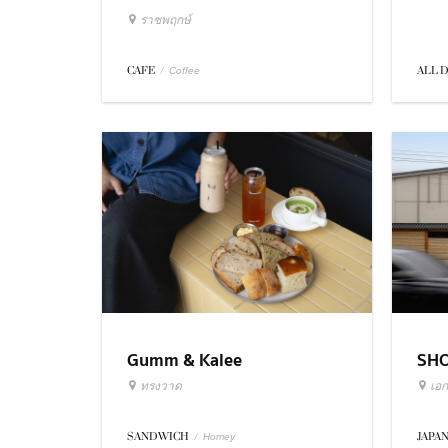
ราชพฤกษ์
ALL 
CAFE
/
Coffee
Gumm & Kalee
SH
ทรงวาด
เอก
SANDWICH
/
JAPA
Homey