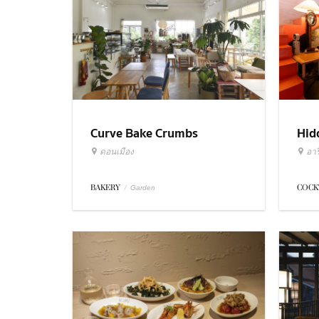
Curve Bake Crumbs
Hid
ดอนเมือง
อารี
BAKERY
/
COCK
Garden