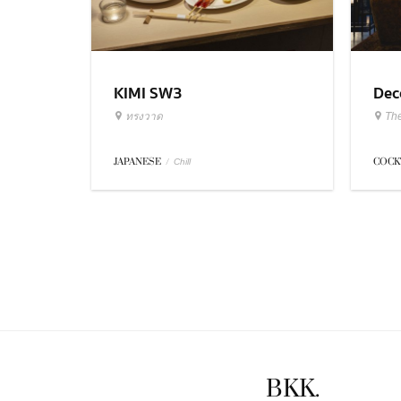
KIMI SW3
Dec
ทรงวาด
Th
JAPANESE
/
COCK
Chill
BKK.