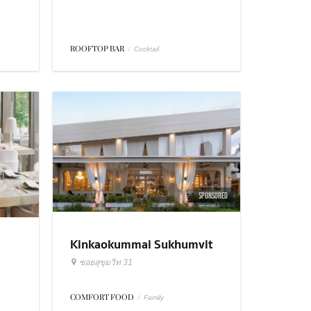
ROOFTOP BAR
/
Cocktail
SPONSORED
Kinkaokummai Sukhumvit
31
ซอยสุขุมวิท 31
COMFORT FOOD
/
Family