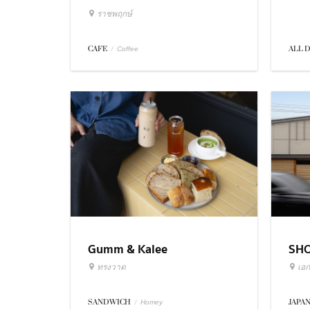
ราชพฤกษ์
ALL 
CAFE
/
Coffee
Gumm & Kalee
SH
ทรงวาด
เอก
SANDWICH
/
JAPA
Homey