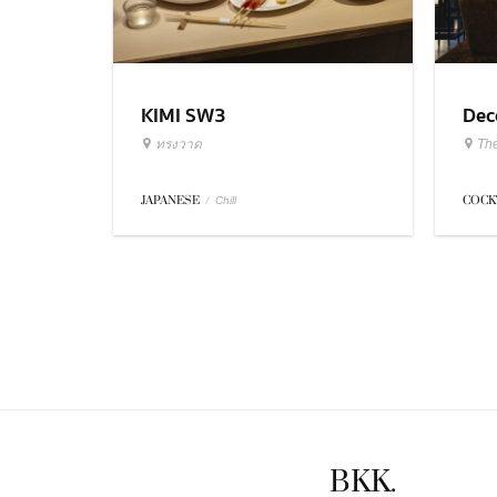
KIMI SW3
Dec
ทรงวาด
Th
JAPANESE
/
COCK
Chill
BKK.