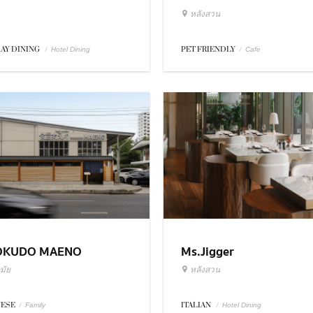
หลังสวน
DAY DINING
/
PET FRIENDLY
/
Hotel Dining
Cafe
OKUDO MAENO
Ms.Jigger
มัย
หลังสวน
NESE
/
ITALIAN
/
Family
Hotel Dining