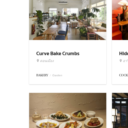
Curve Bake Crumbs
Hid
ดอนเมือง
อารี
BAKERY
/
COCK
Garden