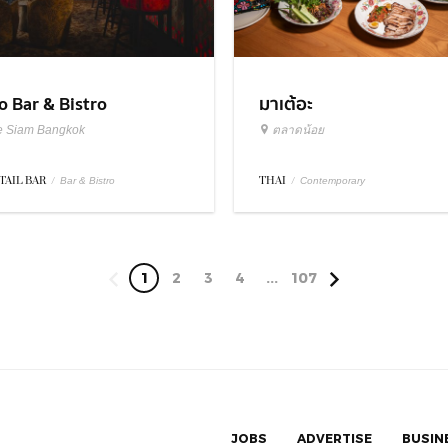
มาเต้อะ
o Bar & Bistro
ตลาดน้อย
e Siam Bangkok
THAI
/
TAIL BAR
/
Contemporary
Bar & Bistro
1
2
3
4
...
107
JOBS
ADVERTISE
BUSIN