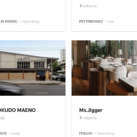
หลังสวน
DAY DINING
/
PET FRIENDLY
/
Hotel Dining
Cafe
OKUDO MAENO
Ms.Jigger
มัย
หลังสวน
NESE
/
ITALIAN
/
Family
Hotel Dining