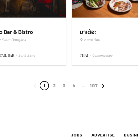
มาเต้อะ
o Bar & Bistro
ตลาดน้อย
e Siam Bangkok
THAI
/
TAIL BAR
/
Contemporary
Bar & Bistro
1
2
3
4
...
107
JOBS
ADVERTISE
BUSIN