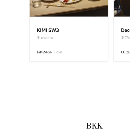
KIMI SW3
Dec
ทรงวาด
Th
JAPANESE
/
COCK
Chill
BKK.