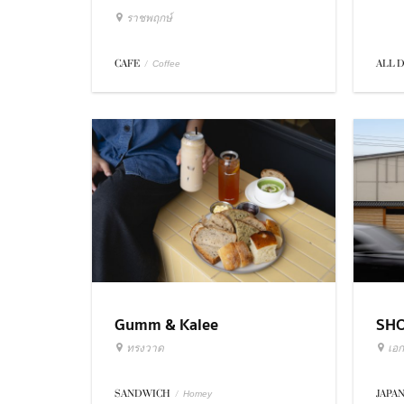
ราชพฤกษ์
ALL 
CAFE
/
Coffee
Gumm & Kalee
SH
ทรงวาด
เอก
SANDWICH
/
JAPA
Homey