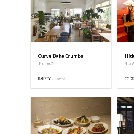
Curve Bake Crumbs
Hid
ดอนเมือง
อารี
BAKERY
/
COCK
Garden