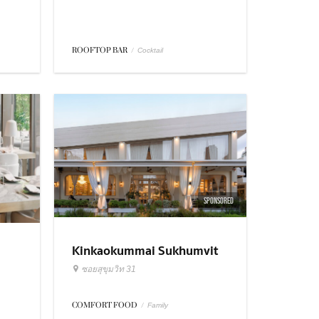
ROOFTOP BAR
/
Cocktail
SPONSORED
Kinkaokummai Sukhumvit
31
ซอยสุขุมวิท 31
COMFORT FOOD
/
Family