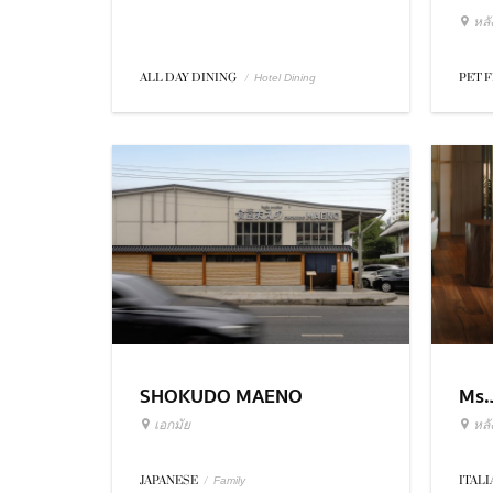
หล
ALL DAY DINING
/
PET 
Hotel Dining
SHOKUDO MAENO
Ms.
เอกมัย
หล
JAPANESE
/
ITAL
Family