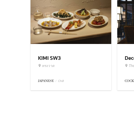
KIMI SW3
Dec
ทรงวาด
Th
JAPANESE
/
COCK
Chill