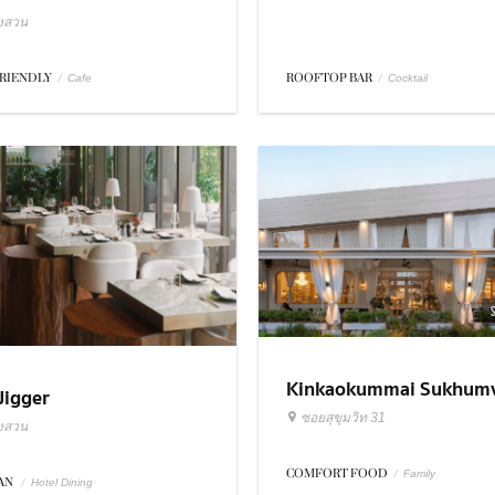
ังสวน
FRIENDLY
/
ROOFTOP BAR
/
Cafe
Cocktail
Kinkaokummai Sukhumv
Jigger
31
ซอยสุขุมวิท 31
ังสวน
COMFORT FOOD
/
Family
IAN
/
Hotel Dining