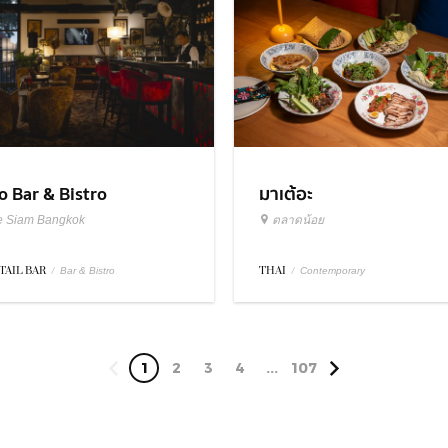
มาเต้อะ
o Bar & Bistro
ตลาดน้อย
e Siam Bangkok
THAI
/
TAIL BAR
/
Contemporary
Bar & Bistro
1
2
3
4
...
107