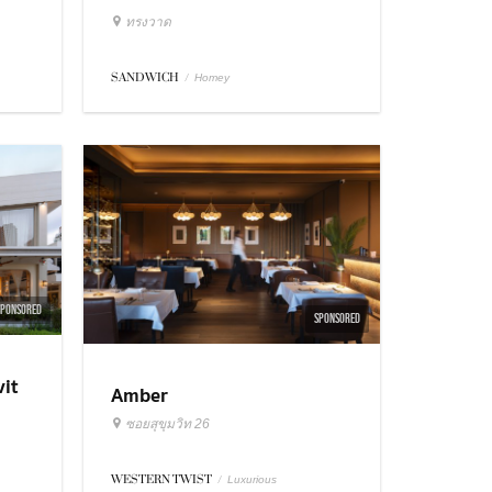
ทรงวาด
SANDWICH
/
Homey
SPONSORED
SPONSORED
it
Amber
ซอยสุขุมวิท 26
WESTERN TWIST
/
Luxurious