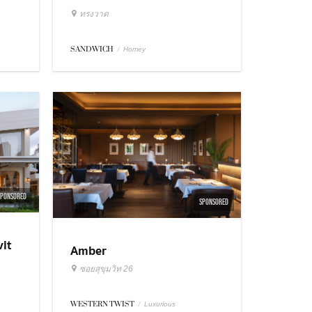
ทรงวาด
SANDWICH
/
Homey
SPONSORED
SPONSORED
it
Amber
ซอยสุขุมวิท 26
WESTERN TWIST
/
Luxurious