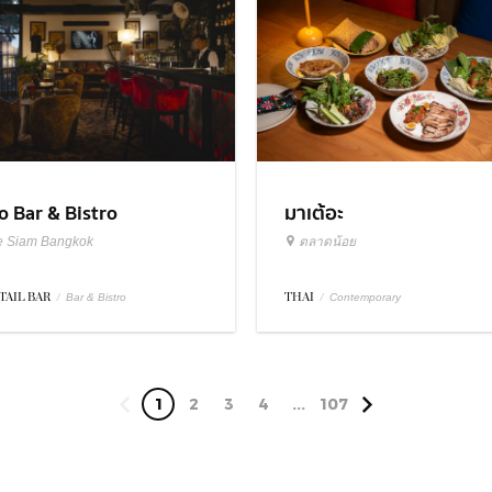
มาเต้อะ
o Bar & Bistro
ตลาดน้อย
e Siam Bangkok
THAI
/
TAIL BAR
/
Contemporary
Bar & Bistro
1
2
3
4
...
107