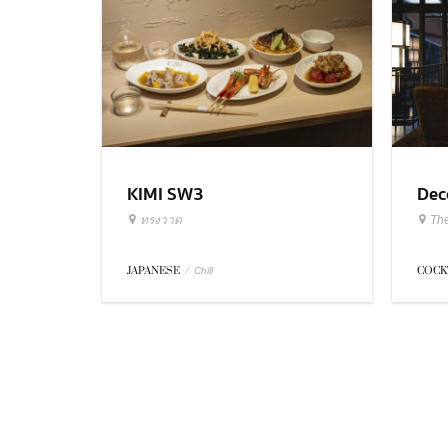
KIMI SW3
Dec
ทรงวาด
Th
JAPANESE
/
COCK
Chill