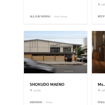
หล
ALL DAY DINING
/
PET 
Hotel Dining
SHOKUDO MAENO
Ms.
เอกมัย
หล
JAPANESE
/
ITAL
Family