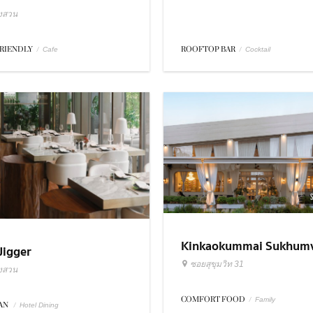
ังสวน
FRIENDLY
/
ROOFTOP BAR
/
Cafe
Cocktail
Kinkaokummai Sukhumv
Jigger
31
ซอยสุขุมวิท 31
ังสวน
COMFORT FOOD
/
Family
IAN
/
Hotel Dining