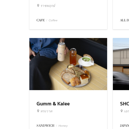
ราชพฤกษ์
ALL 
CAFE
/
Coffee
Gumm & Kalee
SH
ทรงวาด
เอก
SANDWICH
/
JAPA
Homey