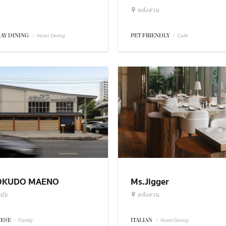
หลังสวน
DAY DINING
/
PET FRIENDLY
/
Hotel Dining
Cafe
OKUDO MAENO
Ms.Jigger
มัย
หลังสวน
NESE
/
ITALIAN
/
Family
Hotel Dining