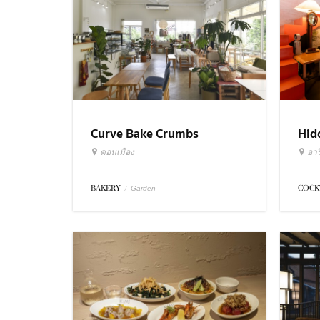
Curve Bake Crumbs
Hid
ดอนเมือง
อารี
BAKERY
/
COCK
Garden