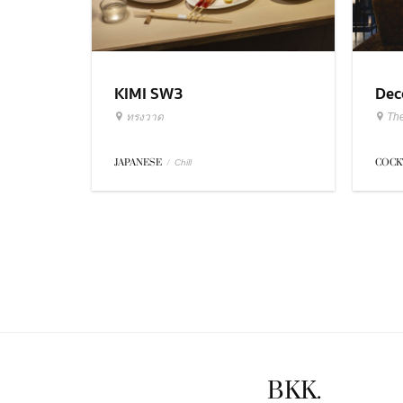
KIMI SW3
Dec
ทรงวาด
Th
JAPANESE
/
COCK
Chill
BKK.