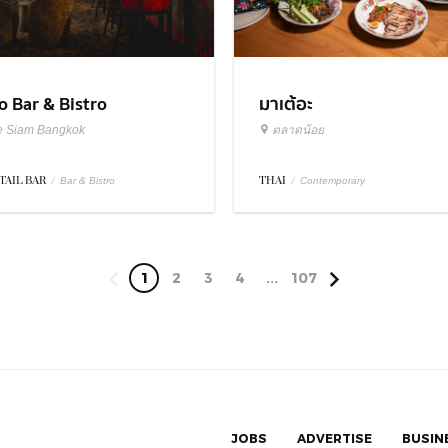
มาเต้อะ
o Bar & Bistro
ตลาดน้อย
e Siam Bangkok
THAI
/
TAIL BAR
/
Contemporary
Bar & Bistro
1
2
3
4
...
107
JOBS
ADVERTISE
BUSIN