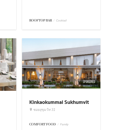
ROOFTOP BAR
/
Cocktail
SPONSORED
Kinkaokummai Sukhumvit
31
ซอยสุขุมวิท 31
COMFORT FOOD
/
Family