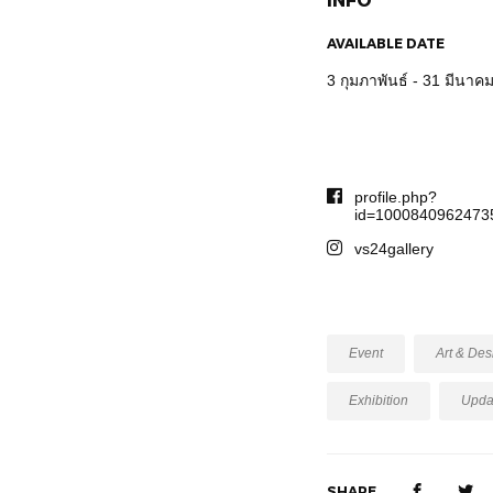
AVAILABLE DATE
3 กุมภาพันธ์ - 31 มีนาค
profile.php?
id=1000840962473
vs24gallery
Event
Art & Des
Exhibition
Upda
SHARE