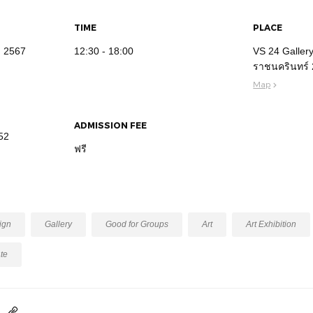
TIME
PLACE
ม 2567
12:30 - 18:00
VS 24 Galler
ราชนครินทร์
Map
ADMISSION FEE
52
ฟรี
ign
Gallery
Good for Groups
Art
Art Exhibition
te