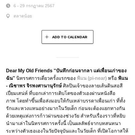
6 - 29 กรกฏาคม 2567
ตลาดน้อย
ADD TO CALENDAR
Dear My Old Friends “บันทึกก่อนจากลา แด่เพื่อนเก่าของ
ฉัน”
นิทรรศการเดี่ยวครั้งแรกของ
พิแน (pi-near)
หรือ
พิแน
- ณิชาพร จิรพงศานานุรักษ์
ศิลปินเจ้าของลายเส้นดินสอสี
เปี่ยมเสน่ห์ ที่บอกเล่าการเติบโตของตัวเองผ่านหนังสือ
ภาพ โดยทำขึ้นเพื่อส่งมอบให้กับเหล่าบรรดาเพื่อนเก่า
ที่ทั้ง
รักและหวงแหนอย่างมากในวัยเด็ก ก่อนจะต้องแยกทางกัน
ด้วยเหตุแห่งการก้าวผ่านของช่วงวัย สำหรับเรื่องราวที่หยิบ
นำมาเล่าในนิทรรศการครั้งนี้ เป็นผลลัพธ์จากบทสนทนา
ระหว่างตัวเธอเองในวัยปัจจุบันและในวัยเด็ก ที่เปิดโอกาสให้