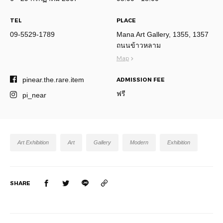
TEL
PLACE
09-5529-1789
Mana Art Gallery, 1355, 1357
ถนนข้าวหลาม
Map
pinear.the.rare.item
ADMISSION FEE
ฟรี
pi_near
Art Exhibition
Art
Gallery
Modern
Exhibition
SHARE