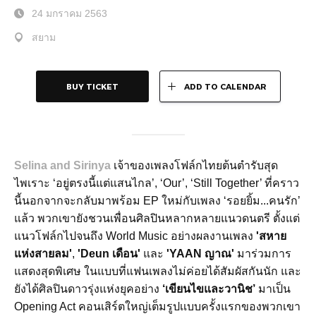
24 มกราคม 2563
สยาม
BUY TICKET
ADD TO CALENDAR
Selina and Sirinya
เจ้าของเพลงโฟล์กไทยต้นตำรับสุด
ไพเราะ ‘อยู่ตรงนี้แต่แสนไกล’, ‘Our’, ‘Still Together’ ที่คราว
นี้นอกจากจะกลับมาพร้อม EP ใหม่กับเพลง ‘รอยยิ้ม...คนรัก’
แล้ว พวกเขายังชวนเพื่อนศิลปินหลากหลายแนวดนตรี ตั้งแต่
แนวโฟล์กไปจนถึง World Music อย่างผลงานเพลง
'สหาย
แห่งสายลม'
,
'Deun เดือน'
และ
'YAAN ญาณ'
มาร่วมการ
แสดงสุดพิเศษ ในแบบที่แฟนเพลงไม่ค่อยได้สัมผัสกันนัก และ
ยังได้ศิลปินดาวรุ่งแห่งยุคอย่าง
‘เขียนไขและวานิช’
มาเป็น
Opening Act คอนเสิร์ตใหญ่เต็มรูปเเบบครั้งแรกของพวกเขา